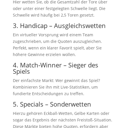
Hier wetten Sie, ob die Gesamtzahl der Tore über
oder unter einer festgelegten Schwelle liegt. Die
Schwelle wird häufig bei 2,5 Toren gesetzt.
3. Handicap – Ausgleichswetten
Ein virtueller Vorsprung wird einem Team
zugeschrieben, um die Quoten auszugleichen.
Perfekt, wenn ein klarer Favorit spielt, aber Sie
höhere Gewinne erzielen wollen.
4. Match‑Winner – Sieger des
Spiels
Der einfachste Markt: Wer gewinnt das Spiel?
Kombinieren Sie ihn mit Live‑Statistiken, um
fundierte Entscheidungen zu treffen.
5. Specials – Sonderwetten
Hierzu gehören Eckball‑Wetten, Gelbe Karten oder
sogar das Ergebnis der nächsten Freistoß‑Situation.
Diese Märkte bieten hohe Quoten, erfordern aber