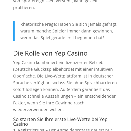
von Sportereignissen versteht, kann gezielt
profitieren.
Rhetorische Frage: Haben Sie sich jemals gefragt,
warum manche Spieler immer dann gewinnen,
wenn das Spiel gerade erst begonnen hat?
Die Rolle von Yep Casino
Yep Casino kombiniert ein lizenzierter Betrieb
(Deutsche Glücksspielbehörde) mit einer intuitiven
Oberfläche. Die Live‑Wettplattform ist in deutscher
Sprache verfügbar, sodass Sie ohne Sprachbarrieren
sofort loslegen können. Außerdem garantiert das
Casino schnelle Auszahlungen – ein entscheidender
Faktor, wenn Sie Ihre Gewinne rasch
wiederverwenden wollen.
So starten Sie Ihre erste Live‑Wette bei Yep
Casino
Registrierung – Der Anmeldeprozess dauert nur