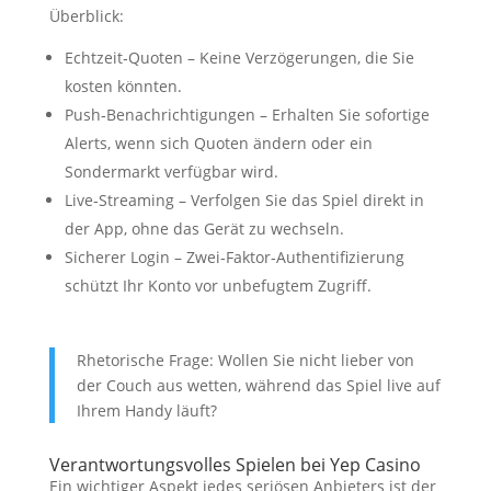
Überblick:
Echtzeit‑Quoten – Keine Verzögerungen, die Sie
kosten könnten.
Push‑Benachrichtigungen – Erhalten Sie sofortige
Alerts, wenn sich Quoten ändern oder ein
Sondermarkt verfügbar wird.
Live‑Streaming – Verfolgen Sie das Spiel direkt in
der App, ohne das Gerät zu wechseln.
Sicherer Login – Zwei‑Faktor‑Authentifizierung
schützt Ihr Konto vor unbefugtem Zugriff.
Rhetorische Frage: Wollen Sie nicht lieber von
der Couch aus wetten, während das Spiel live auf
Ihrem Handy läuft?
Verantwortungsvolles Spielen bei Yep Casino
Ein wichtiger Aspekt jedes seriösen Anbieters ist der