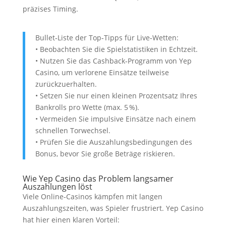
präzises Timing.
Bullet‑Liste der Top‑Tipps für Live‑Wetten:
• Beobachten Sie die Spielstatistiken in Echtzeit.
• Nutzen Sie das Cashback‑Programm von Yep
Casino, um verlorene Einsätze teilweise
zurückzuerhalten.
• Setzen Sie nur einen kleinen Prozentsatz Ihres
Bankrolls pro Wette (max. 5 %).
• Vermeiden Sie impulsive Einsätze nach einem
schnellen Torwechsel.
• Prüfen Sie die Auszahlungsbedingungen des
Bonus, bevor Sie große Beträge riskieren.
Wie Yep Casino das Problem langsamer
Auszahlungen löst
Viele Online‑Casinos kämpfen mit langen
Auszahlungszeiten, was Spieler frustriert. Yep Casino
hat hier einen klaren Vorteil: