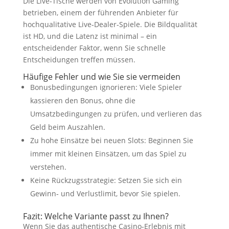
Die Live‑Tische werden von Evolution Gaming
betrieben, einem der führenden Anbieter für
hochqualitative Live‑Dealer‑Spiele. Die Bildqualität
ist HD, und die Latenz ist minimal – ein
entscheidender Faktor, wenn Sie schnelle
Entscheidungen treffen müssen.
Häufige Fehler und wie Sie sie vermeiden
Bonusbedingungen ignorieren: Viele Spieler
kassieren den Bonus, ohne die
Umsatzbedingungen zu prüfen, und verlieren das
Geld beim Auszahlen.
Zu hohe Einsätze bei neuen Slots: Beginnen Sie
immer mit kleinen Einsätzen, um das Spiel zu
verstehen.
Keine Rückzugsstrategie: Setzen Sie sich ein
Gewinn‑ und Verlustlimit, bevor Sie spielen.
Fazit: Welche Variante passt zu Ihnen?
Wenn Sie das authentische Casino‑Erlebnis mit