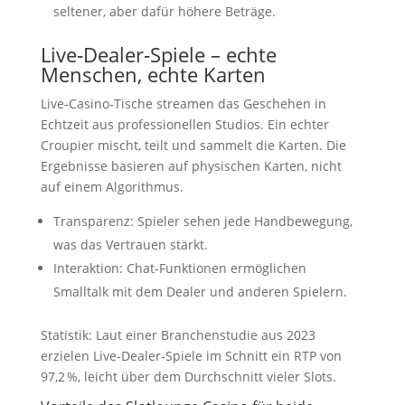
seltener, aber dafür höhere Beträge.
Live‑Dealer‑Spiele – echte
Menschen, echte Karten
Live‑Casino‑Tische streamen das Geschehen in
Echtzeit aus professionellen Studios. Ein echter
Croupier mischt, teilt und sammelt die Karten. Die
Ergebnisse basieren auf physischen Karten, nicht
auf einem Algorithmus.
Transparenz: Spieler sehen jede Handbewegung,
was das Vertrauen stärkt.
Interaktion: Chat‑Funktionen ermöglichen
Smalltalk mit dem Dealer und anderen Spielern.
Statistik: Laut einer Branchenstudie aus 2023
erzielen Live‑Dealer‑Spiele im Schnitt ein RTP von
97,2 %, leicht über dem Durchschnitt vieler Slots.