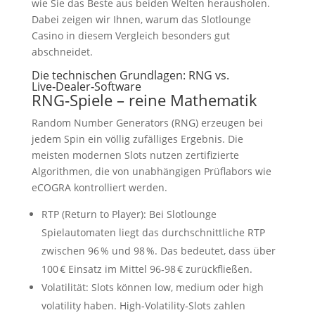
wie Sie das Beste aus beiden Welten herausholen.
Dabei zeigen wir Ihnen, warum das Slotlounge
Casino in diesem Vergleich besonders gut
abschneidet.
Die technischen Grundlagen: RNG vs.
Live‑Dealer‑Software
RNG‑Spiele – reine Mathematik
Random Number Generators (RNG) erzeugen bei
jedem Spin ein völlig zufälliges Ergebnis. Die
meisten modernen Slots nutzen zertifizierte
Algorithmen, die von unabhängigen Prüflabors wie
eCOGRA kontrolliert werden.
RTP (Return to Player): Bei Slotlounge
Spielautomaten liegt das durchschnittliche RTP
zwischen 96 % und 98 %. Das bedeutet, dass über
100 € Einsatz im Mittel 96‑98 € zurückfließen.
Volatilität: Slots können low, medium oder high
volatility haben. High‑Volatility‑Slots zahlen