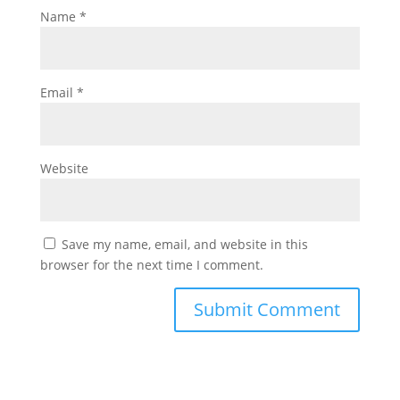
Name
*
Email
*
Website
Save my name, email, and website in this
browser for the next time I comment.