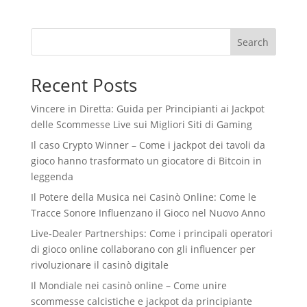
Search
Recent Posts
Vincere in Diretta: Guida per Principianti ai Jackpot
delle Scommesse Live sui Migliori Siti di Gaming
Il caso Crypto Winner – Come i jackpot dei tavoli da
gioco hanno trasformato un giocatore di Bitcoin in
leggenda
Il Potere della Musica nei Casinò Online: Come le
Tracce Sonore Influenzano il Gioco nel Nuovo Anno
Live‑Dealer Partnerships: Come i principali operatori
di gioco online collaborano con gli influencer per
rivoluzionare il casinò digitale
Il Mondiale nei casinò online – Come unire
scommesse calcistiche e jackpot da principiante