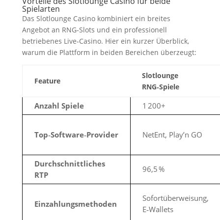
Vorteile des Slotlounge Casino für beide
Spielarten
Das Slotlounge Casino kombiniert ein breites
Angebot an RNG‑Slots und ein professionell
betriebenes Live‑Casino. Hier ein kurzer Überblick,
warum die Plattform in beiden Bereichen überzeugt:
Slotlounge
Feature
RNG‑Spiele
Anzahl Spiele
1 200+
Top‑Software‑Provider
NetEnt, Play’n GO
Durchschnittliches
96,5 %
RTP
Sofortüberweisung,
Einzahlungsmethoden
E‑Wallets