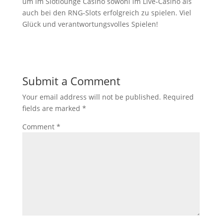
um im Slotlounge Casino sowohl im Live‑Casino als
auch bei den RNG‑Slots erfolgreich zu spielen. Viel
Glück und verantwortungsvolles Spielen!
Submit a Comment
Your email address will not be published.
Required
fields are marked
*
Comment
*