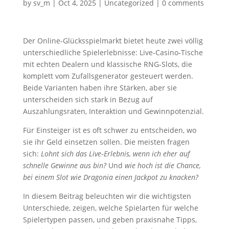
by
sv_m
|
Oct 4, 2025
|
Uncategorized
|
0 comments
Der Online‑Glücksspielmarkt bietet heute zwei völlig
unterschiedliche Spielerlebnisse: Live‑Casino‑Tische
mit echten Dealern und klassische RNG‑Slots, die
komplett vom Zufallsgenerator gesteuert werden.
Beide Varianten haben ihre Stärken, aber sie
unterscheiden sich stark in Bezug auf
Auszahlungsraten, Interaktion und Gewinnpotenzial.
Für Einsteiger ist es oft schwer zu entscheiden, wo
sie ihr Geld einsetzen sollen. Die meisten fragen
sich:
Lohnt sich das Live‑Erlebnis, wenn ich eher auf
schnelle Gewinne aus bin?
Und
wie hoch ist die Chance,
bei einem Slot wie Dragonia einen Jackpot zu knacken?
In diesem Beitrag beleuchten wir die wichtigsten
Unterschiede, zeigen, welche Spielarten für welche
Spielertypen passen, und geben praxisnahe Tipps,