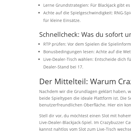
Lerne Grundstrategien: Für Blackjack gibt es
Achte auf die Spielgeschwindigkeit: RNG‑Spi
für kleine Einsätze.
Schnellcheck: Was du sofort 
RTP prüfen: Vor dem Spielen die Spielinform
Bonusbedingungen lesen: Achte auf die We
Live‑Dealer‑Tisch wählen: Entscheide dich für
Dealer‑Stand bei 17.
Der Mittelteil: Warum Cra
Nachdem wir die Grundlagen geklärt haben, w
beide Spieltypen die ideale Plattform ist. Die
benutzerfreundlichen Oberfläche. Hier ein kon
Stell dir vor, du möchtest einen Slot mit hohem
Live‑Dealer‑Blackjack‑Spiel. Im Crazybuzzer 
kannst nahtlos vom Slot zum Live‑Tisch wechse