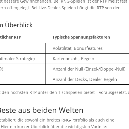
et bessere Gewinnchancen. Bei RNG‑Spielen ist der RTP meist fest
ern offengelegt. Bei Live‑Dealer‑Spielen hängt die RTP von den
m Überblick
tlicher RTP
Typische Spannungsfaktoren
Volatilität, Bonusfeatures
timaler Strategie)
Kartenanzahl, Regeln
 %
Anzahl der Null (Einzel‑/Doppel‑Null)
Anzahl der Decks, Dealer‑Regeln
oft den höchsten RTP unter den Tischspielen bietet – vorausgesetzt,
Beste aus beiden Welten
tabliert, die sowohl ein breites RNG‑Portfolio als auch eine
 Hier ein kurzer Überblick über die wichtigsten Vorteile: