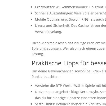
Crazybuzzer Willkommensbonus: Ein großzügi
Schnelle Auszahlungen: Viele Spieler beric
Mobile Optimierung: Sowohl RNG‑ als auch L
Lizenz und Sicherheit: Das Casino ist von d
Verschlüsselung.
Diese Merkmale lösen das häufige Problem vie
Spielumgebungen. Wer also nach einem zuverlä
Lösung.
Praktische Tipps für bes
Um deine Gewinnchancen sowohl bei RNG‑ als a
Punkte beachten:
Verstehe die RTP‑Werte: Wähle Spiele mit 
Nutze Bonusangebote klug: Der Crazybuzzer
das du für niedrige Einsätze einsetzen kanns
Setze Limits: Definiere vorher ein Verlust‑ u