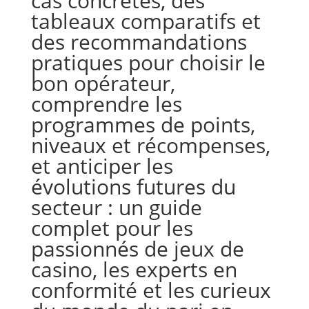
cas concrètes, des
tableaux comparatifs et
des recommandations
pratiques pour choisir le
bon opérateur,
comprendre les
programmes de points,
niveaux et récompenses,
et anticiper les
évolutions futures du
secteur : un guide
complet pour les
passionnés de jeux de
casino, les experts en
conformité et les curieux