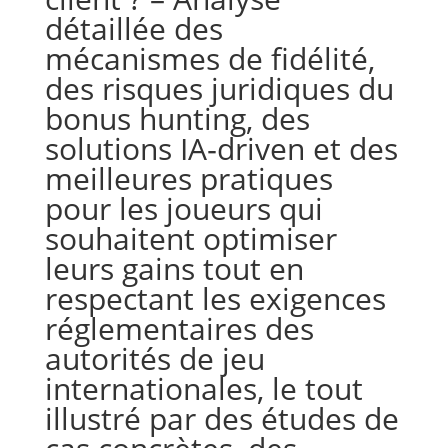
détaillée des
mécanismes de fidélité,
des risques juridiques du
bonus hunting, des
solutions IA‑driven et des
meilleures pratiques
pour les joueurs qui
souhaitent optimiser
leurs gains tout en
respectant les exigences
réglementaires des
autorités de jeu
internationales, le tout
illustré par des études de