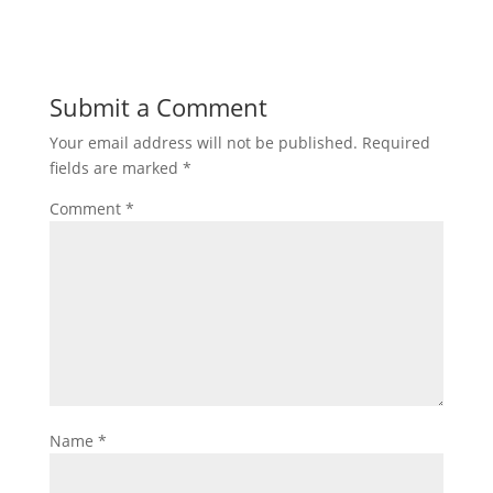
Submit a Comment
Your email address will not be published.
Required
fields are marked
*
Comment
*
Name
*