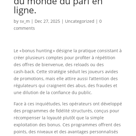
du monde du pari en
ligne.
by
sv_m
|
Dec 27, 2025
|
Uncategorized
|
0
comments
Le « bonus hunting » désigne la pratique consistant à
créer plusieurs comptes pour profiter à répétition
des offres de bienvenue, des reloads ou des
cash‑back. Cette stratégie séduit les joueurs avides
de promotions, mais elle attire aussi l’attention des
régulateurs qui craignent des abus, des fraudes et
une dilution de la confiance du public.
Face à ces inquiétudes, les opérateurs ont développé
des programmes de fidélité structurés, conçus pour
récompenser la loyauté plutôt que la simple
exploitation des bonus. Ces programmes offrent des
points, des niveaux et des avantages personnalisés