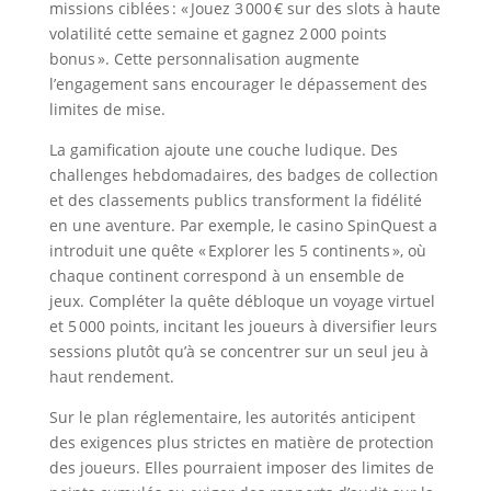
missions ciblées : « Jouez 3 000 € sur des slots à haute
volatilité cette semaine et gagnez 2 000 points
bonus ». Cette personnalisation augmente
l’engagement sans encourager le dépassement des
limites de mise.
La gamification ajoute une couche ludique. Des
challenges hebdomadaires, des badges de collection
et des classements publics transforment la fidélité
en une aventure. Par exemple, le casino SpinQuest a
introduit une quête « Explorer les 5 continents », où
chaque continent correspond à un ensemble de
jeux. Compléter la quête débloque un voyage virtuel
et 5 000 points, incitant les joueurs à diversifier leurs
sessions plutôt qu’à se concentrer sur un seul jeu à
haut rendement.
Sur le plan réglementaire, les autorités anticipent
des exigences plus strictes en matière de protection
des joueurs. Elles pourraient imposer des limites de