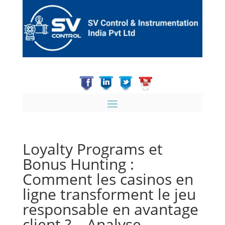
Loyalty Programs et
Bonus Hunting :
Comment les casinos en
ligne transforment le jeu
responsable en avantage
client ? – Analyse