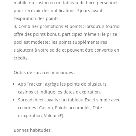
mobile du casino ou un tableau de bord personnel
pour recevoir des notifications 7 jours avant
l’expiration des points.
Combiner promotions et points : lorsqu’un tournoi
offre des points bonus, participez même si le prize
pool est modeste ; les points supplémentaires
s’ajoutent à votre solde et peuvent être convertis en
crédits.
Outils de suivi recommandés :
App Tracker : agrège les points de plusieurs
casinos et indique les dates d’expiration.
Spreadsheet Loyalty : un tableau Excel simple avec
colonnes : Casino, Points accumulés, Date
d’expiration, Valeur (€).
Bonnes habitudes :