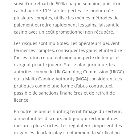
suivi d’un reload de 50 % chaque semaine, puis d’un
cash‑back de 10 % sur les pertes. Le joueur crée
plusieurs comptes, utilise les mêmes méthodes de
paiement et retire rapidement les gains, laissant le
casino avec un coût promotionnel non récupéré.
Les risques sont multiples. Les opérateurs peuvent
fermer les comptes, confisquer les gains et interdire
l’accès futur, ce qui entraîne une perte de temps et
d’argent pour le joueur. Sur le plan juridique, les
autorités comme le UK Gambling Commission (UKGC)
ou la Malta Gaming Authority (MGA) considèrent ces
pratiques comme une forme d’abus contractuel,
passible de sanctions financières et de retrait de
licence.
En outre, le bonus hunting ternit l’image du secteur,
alimentant les discours anti‑jeu qui réclament des
mesures plus strictes. Les régulateurs imposent des
exigences de « fair‑play », notamment la vérification