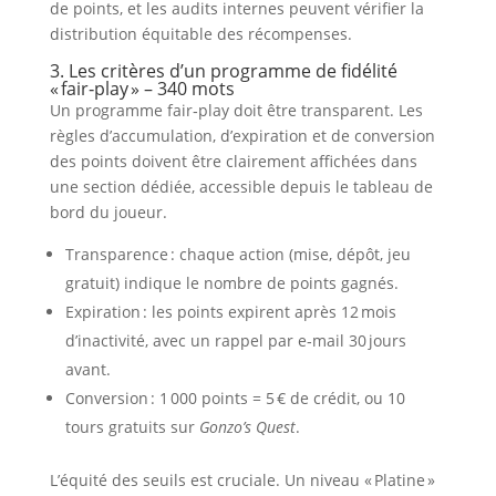
de points, et les audits internes peuvent vérifier la
distribution équitable des récompenses.
3. Les critères d’un programme de fidélité
« fair‑play » – 340 mots
Un programme fair‑play doit être transparent. Les
règles d’accumulation, d’expiration et de conversion
des points doivent être clairement affichées dans
une section dédiée, accessible depuis le tableau de
bord du joueur.
Transparence : chaque action (mise, dépôt, jeu
gratuit) indique le nombre de points gagnés.
Expiration : les points expirent après 12 mois
d’inactivité, avec un rappel par e‑mail 30 jours
avant.
Conversion : 1 000 points = 5 € de crédit, ou 10
tours gratuits sur
Gonzo’s Quest
.
L’équité des seuils est cruciale. Un niveau « Platine »