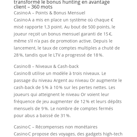
transformé le bonus hunting en avantage
client – 360 mots
Casino A – Points & Bonus Mensuel
Casino A a mis en place un système où chaque €
misé rapporte 1,3 point. Au bout de 500 points, le
joueur reçoit un bonus mensuel garanti de 15 €,
même s’il n’a pas de promotion active. Depuis le
lancement, le taux de comptes multiples a chuté de
28 %, tandis que le LTV a progressé de 18 %.
Casino B – Niveaux & Cash‑back
Casino B utilise un modèle à trois niveaux. Le
passage du niveau Argent au niveau Or augmente le
cash‑back de 5 % à 10 % sur les pertes nettes. Les
joueurs qui atteignent le niveau Or voient leur
fréquence de jeu augmenter de 12 % et leurs dépôts
mensuels de 9 %. Le nombre de comptes fermés
pour abus a baissé de 31 %.
Casino C – Récompenses non monétaires
Casino C propose des voyages, des gadgets high‑tech