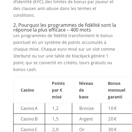
d’identité (KYC), des limites de bonus par joueur et
des clauses anti‑abuse dans les termes et
conditions.
2. Pourquoi les programmes de fidélité sont la
réponse la plus efficace – 400 mots
Les programmes de fidélité transforment le bonus
ponctuel en un système de points accumulés à
chaque mise. Chaque euro misé sur un slot comme
Starburst
ou sur une table de blackjack génère 1
point, qui se convertit en crédits, tours gratuits ou
bonus cash.
Points
Niveau
Bonus
Casino
par €
de
mensuel
misé
base
garanti
Casino A
1,2
Bronze
10 €
Casino B
1,5
Argent
20 €
Casino C
2,0
Or
30 €