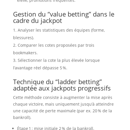
élevé, promotions fréquentes.
Gestion du “value betting” dans le
cadre du jackpot
Analyser les statistiques des équipes (forme,
blessures).
Comparer les cotes proposées par trois
bookmakers.
Sélectionner la cote la plus élevée lorsque
l’avantage réel dépasse 5 %.
Technique du “ladder betting”
adaptée aux jackpots progressifs
Cette méthode consiste à augmenter la mise après
chaque victoire, mais uniquement jusqu’à atteindre
une capacité de perte maximale (par ex. 20 % de la
bankroll).
Étape 1 : mise initiale 2 % de la bankroll.