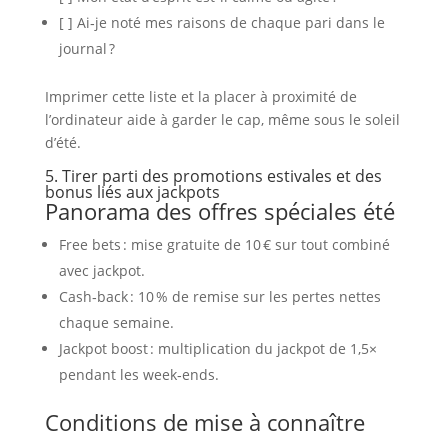
[ ] Ai‑je noté mes raisons de chaque pari dans le
journal ?
Imprimer cette liste et la placer à proximité de
l’ordinateur aide à garder le cap, même sous le soleil
d’été.
5. Tirer parti des promotions estivales et des
bonus liés aux jackpots
Panorama des offres spéciales été
Free bets : mise gratuite de 10 € sur tout combiné
avec jackpot.
Cash‑back : 10 % de remise sur les pertes nettes
chaque semaine.
Jackpot boost : multiplication du jackpot de 1,5×
pendant les week‑ends.
Conditions de mise à connaître