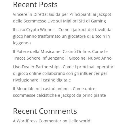
Recent Posts
Vincere in Diretta: Guida per Principianti ai Jackpot
delle Scommesse Live sui Migliori Siti di Gaming
Il caso Crypto Winner – Come i jackpot dei tavoli da
gioco hanno trasformato un giocatore di Bitcoin in
leggenda
Il Potere della Musica nei Casinò Online: Come le
Tracce Sonore Influenzano il Gioco nel Nuovo Anno
Live‑Dealer Partnerships: Come i principali operatori
di gioco online collaborano con gli influencer per
rivoluzionare il casinò digitale
Il Mondiale nei casinò online – Come unire
scommesse calcistiche e jackpot da principiante
Recent Comments
A WordPress Commenter
on
Hello world!