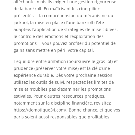
alléchante, mais ils exigent une gestion rigoureuse
de la bankroll. En maîtrisant les cinq piliers
présentés — la compréhension du mécanisme du
jackpot, la mise en place d’une bankroll d’été
adaptée, l’application de stratégies de mise ciblées,
le contrôle des émotions et l’exploitation des
promotions — vous pouvez profiter du potentiel de
gains sans mettre en péril votre capital.
L’équilibre entre ambition (poursuivre le gros lot) et
prudence (préserver votre mise) est la clé d’une
expérience durable. Dès votre prochaine session,
utilisez les outils de suivi, respectez les limites de
mise et n’oubliez pas d’examiner les promotions
estivales. Pour d’autres ressources pratiques,
notamment sur la discipline financière, revisitez
https://domotique34.com/. Bonne chance, et que vos
paris soient aussi responsables que profitables.