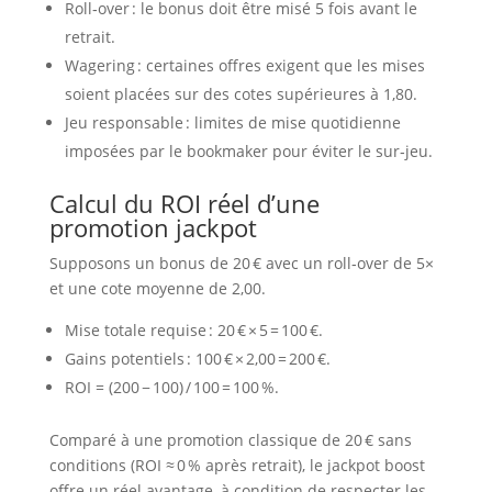
Roll‑over : le bonus doit être misé 5 fois avant le
retrait.
Wagering : certaines offres exigent que les mises
soient placées sur des cotes supérieures à 1,80.
Jeu responsable : limites de mise quotidienne
imposées par le bookmaker pour éviter le sur‑jeu.
Calcul du ROI réel d’une
promotion jackpot
Supposons un bonus de 20 € avec un roll‑over de 5×
et une cote moyenne de 2,00.
Mise totale requise : 20 € × 5 = 100 €.
Gains potentiels : 100 € × 2,00 = 200 €.
ROI = (200 − 100) / 100 = 100 %.
Comparé à une promotion classique de 20 € sans
conditions (ROI ≈ 0 % après retrait), le jackpot boost
offre un réel avantage, à condition de respecter les