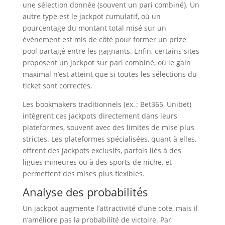
une sélection donnée (souvent un pari combiné). Un
autre type est le jackpot cumulatif, où un
pourcentage du montant total misé sur un
événement est mis de côté pour former un prize
pool partagé entre les gagnants. Enfin, certains sites
proposent un jackpot sur pari combiné, où le gain
maximal n’est atteint que si toutes les sélections du
ticket sont correctes.
Les bookmakers traditionnels (ex. : Bet365, Unibet)
intègrent ces jackpots directement dans leurs
plateformes, souvent avec des limites de mise plus
strictes. Les plateformes spécialisées, quant à elles,
offrent des jackpots exclusifs, parfois liés à des
ligues mineures ou à des sports de niche, et
permettent des mises plus flexibles.
Analyse des probabilités
Un jackpot augmente l’attractivité d’une cote, mais il
n’améliore pas la probabilité de victoire. Par