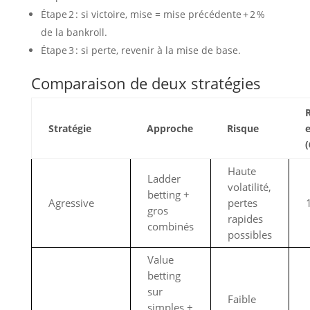
Étape 2 : si victoire, mise = mise précédente + 2 %
de la bankroll.
Étape 3 : si perte, revenir à la mise de base.
Comparaison de deux stratégies
Stratégie
Approche
Risque
(
Haute
Ladder
volatilité,
betting +
Agressive
pertes
gros
rapides
combinés
possibles
Value
betting
sur
Faible
simples +