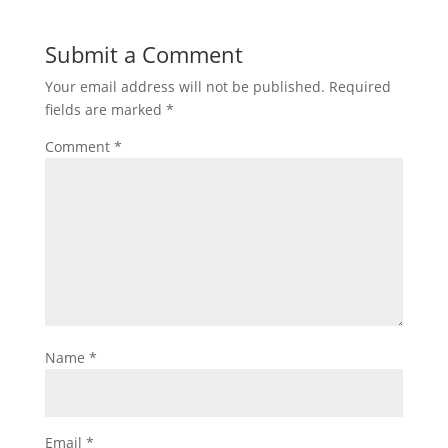
Submit a Comment
Your email address will not be published.
Required
fields are marked
*
Comment
*
Name
*
Email
*