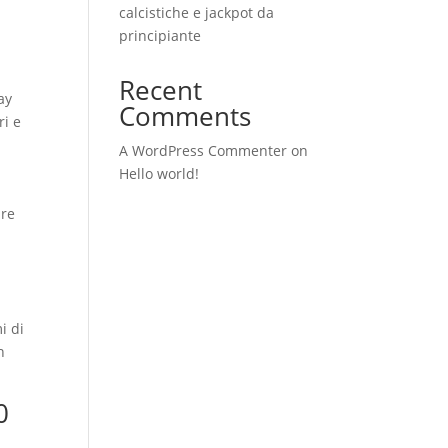
calcistiche e jackpot da
principiante
Recent
ay
Comments
ri e
A WordPress Commenter
on
Hello world!
ire
i di
n
0