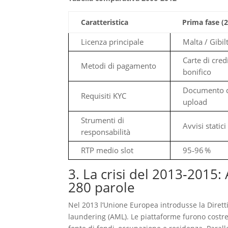
Caratteristica
Prima fase (
Licenza principale
Malta / Gibil
Carte di cred
Metodi di pagamento
bonifico
Documento d
Requisiti KYC
upload
Strumenti di
Avvisi statici
responsabilità
RTP medio slot
95‑96 %
3. La crisi del 2013‑2015
280 parole
Nel 2013 l’Unione Europea introdusse la Dirett
laundering (AML). Le piattaforme furono costret