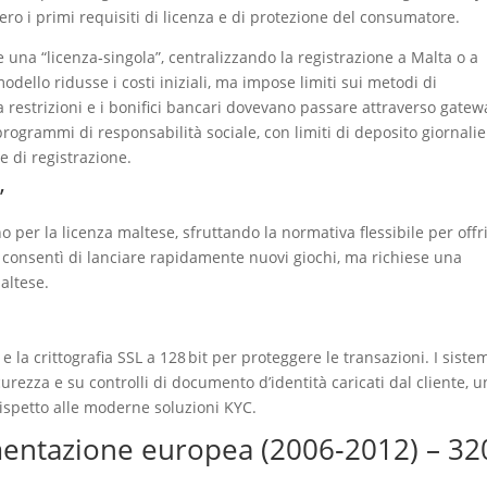
ro i primi requisiti di licenza e di protezione del consumatore.
una “licenza‑singola”, centralizzando la registrazione a Malta o a
dello ridusse i costi iniziali, ma impose limiti sui metodi di
a restrizioni e i bonifici bancari dovevano passare attraverso gatew
programmi di responsabilità sociale, con limiti di deposito giornalie
e di registrazione.
”
per la licenza maltese, sfruttando la normativa flessibile per offr
 consentì di lanciare rapidamente nuovi giochi, ma richiese una
altese.
 la crittografia SSL a 128 bit per proteggere le transazioni. I sistem
urezza e su controlli di documento d’identità caricati dal cliente, u
spetto alle moderne soluzioni KYC.
amentazione europea (2006‑2012) – 32