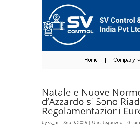
Home
Company
Natale e Nuove Norme
d’Azzardo si Sono Riad
Regolamentazioni Euro
by
sv_m
|
Sep 9, 2025
|
Uncategorized
|
0 co