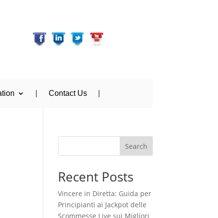
tion
Contact Us
Search
Recent Posts
Vincere in Diretta: Guida per
Principianti ai Jackpot delle
Scommesse Live sui Migliori