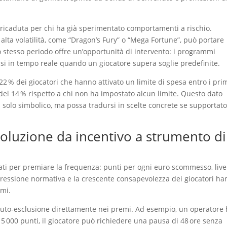
i ricaduta per chi ha già sperimentato comportamenti a rischio.
lta volatilità, come “Dragon’s Fury” o “Mega Fortune”, può portare
lo stesso periodo offre un’opportunità di intervento: i programmi
visi in tempo reale quando un giocatore supera soglie predefinite.
 22 % dei giocatori che hanno attivato un limite di spesa entro i pri
 del 14 % rispetto a chi non ha impostato alcun limite. Questo dato
 solo simbolico, ma possa tradursi in scelte concrete se supportat
voluzione da incentivo a strumento di
ti per premiare la frequenza: punti per ogni euro scommesso, livel
a pressione normativa e la crescente consapevolezza dei giocatori h
mmi.
auto‑esclusione direttamente nei premi. Ad esempio, un operatore
5 000 punti, il giocatore può richiedere una pausa di 48 ore senza