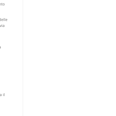
nto
delle
via
a
 il