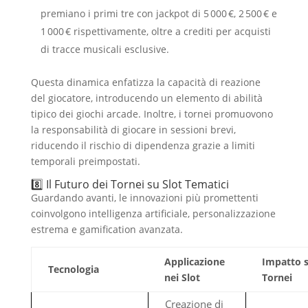
premiano i primi tre con jackpot di 5 000 €, 2 500 € e
1 000 € rispettivamente, oltre a crediti per acquisti
di tracce musicali esclusive.
Questa dinamica enfatizza la capacità di reazione
del giocatore, introducendo un elemento di abilità
tipico dei giochi arcade. Inoltre, i tornei promuovono
la responsabilità di giocare in sessioni brevi,
riducendo il rischio di dipendenza grazie a limiti
temporali preimpostati.
8️⃣ Il Futuro dei Tornei su Slot Tematici
Guardando avanti, le innovazioni più promettenti
coinvolgono intelligenza artificiale, personalizzazione
estrema e gamification avanzata.
Applicazione
Impatto s
Tecnologia
nei Slot
Tornei
Creazione di