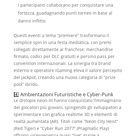
i partecipanti collaborano per conquistare una
fortezza, guadagnando punti torneo in base al
danno inflitto.
Questi eventi a tema “premiere” trasformano il
semplice spin in una festa mediática, con premi
collegati direttamente al franchise: merchandise
firmato, codici per DLC gratuiti e persino pass per
convention internazionali. La sinergia tra brand
esterno e operatore iGaming eleva il valore percepito
del jackpot, creando una nuova categoria di “prize
pool” ibrido.
4️⃣ Ambientazioni Futuristiche e Cyber‑Punk
Le distopie neon‑lit hanno conquistato l’immaginario
dei giocatori più giovani, spingendo gli sviluppatori a
sperimentare con grafica realtime 3D e elementi di
realtà aumentata (AR). Titoli come “Neon City Heist”
(Red Tiger) e “Cyber Run 2077” (Pragmatic Play)
offrono un’esperienza quasi “live” grazie a