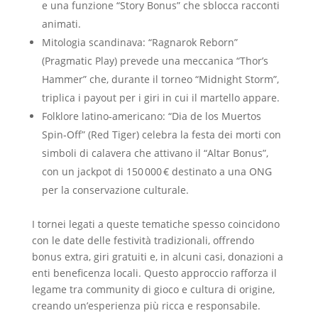
e una funzione “Story Bonus” che sblocca racconti
animati.
Mitologia scandinava: “Ragnarok Reborn”
(Pragmatic Play) prevede una meccanica “Thor’s
Hammer” che, durante il torneo “Midnight Storm”,
triplica i payout per i giri in cui il martello appare.
Folklore latino‑americano: “Dia de los Muertos
Spin‑Off” (Red Tiger) celebra la festa dei morti con
simboli di calavera che attivano il “Altar Bonus”,
con un jackpot di 150 000 € destinato a una ONG
per la conservazione culturale.
I tornei legati a queste tematiche spesso coincidono
con le date delle festività tradizionali, offrendo
bonus extra, giri gratuiti e, in alcuni casi, donazioni a
enti beneficenza locali. Questo approccio rafforza il
legame tra community di gioco e cultura di origine,
creando un’esperienza più ricca e responsabile.