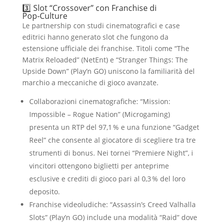
3️⃣ Slot “Crossover” con Franchise di
Pop‑Culture
Le partnership con studi cinematografici e case
editrici hanno generato slot che fungono da
estensione ufficiale dei franchise. Titoli come “The
Matrix Reloaded” (NetEnt) e “Stranger Things: The
Upside Down” (Play’n GO) uniscono la familiarità del
marchio a meccaniche di gioco avanzate.
Collaborazioni cinematografiche: “Mission:
Impossible – Rogue Nation” (Microgaming)
presenta un RTP del 97,1 % e una funzione “Gadget
Reel” che consente al giocatore di scegliere tra tre
strumenti di bonus. Nei tornei “Premiere Night”, i
vincitori ottengono biglietti per anteprime
esclusive e crediti di gioco pari al 0,3 % del loro
deposito.
Franchise videoludiche: “Assassin’s Creed Valhalla
Slots” (Play’n GO) include una modalità “Raid” dove