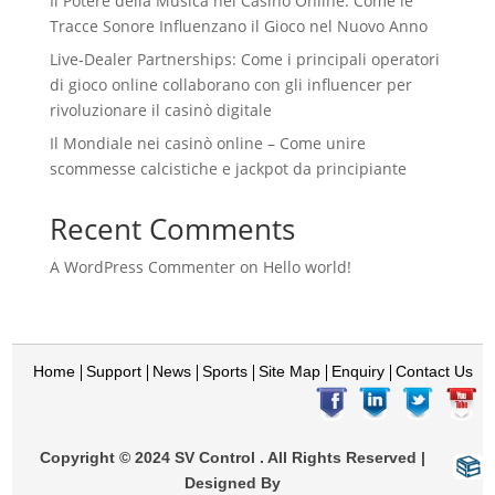
Il Potere della Musica nei Casinò Online: Come le
Tracce Sonore Influenzano il Gioco nel Nuovo Anno
Live‑Dealer Partnerships: Come i principali operatori
di gioco online collaborano con gli influencer per
rivoluzionare il casinò digitale
Il Mondiale nei casinò online – Come unire
scommesse calcistiche e jackpot da principiante
Recent Comments
A WordPress Commenter
on
Hello world!
Home
Support
News
Sports
Site Map
Enquiry
Contact Us
Copyright © 2024 SV Control . All Rights Reserved |
Designed By