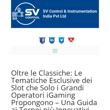
Oltre le Classiche: Le
Tematiche Esclusive dei
Slot che Solo i Grandi
Operatori iGaming
Propongono – Una Guida
ai Tornei più Innovativi