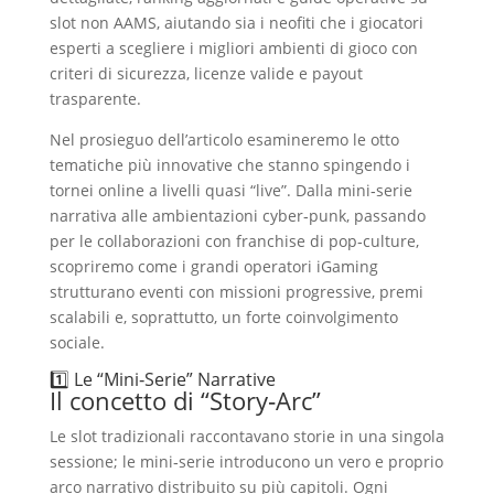
slot non AAMS, aiutando sia i neofiti che i giocatori
esperti a scegliere i migliori ambienti di gioco con
criteri di sicurezza, licenze valide e payout
trasparente.
Nel prosieguo dell’articolo esamineremo le otto
tematiche più innovative che stanno spingendo i
tornei online a livelli quasi “live”. Dalla mini‑serie
narrativa alle ambientazioni cyber‑punk, passando
per le collaborazioni con franchise di pop‑culture,
scopriremo come i grandi operatori iGaming
strutturano eventi con missioni progressive, premi
scalabili e, soprattutto, un forte coinvolgimento
sociale.
1️⃣ Le “Mini‑Serie” Narrative
Il concetto di “Story‑Arc”
Le slot tradizionali raccontavano storie in una singola
sessione; le mini‑serie introducono un vero e proprio
arco narrativo distribuito su più capitoli. Ogni