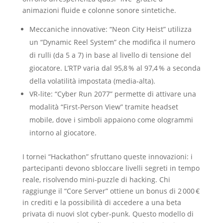
animazioni fluide e colonne sonore sintetiche.
Meccaniche innovative: “Neon City Heist” utilizza
un “Dynamic Reel System” che modifica il numero
di rulli (da 5 a 7) in base al livello di tensione del
giocatore. L’RTP varia dal 95,8 % al 97,4 % a seconda
della volatilità impostata (media‑alta).
VR‑lite: “Cyber Run 2077” permette di attivare una
modalità “First‑Person View” tramite headset
mobile, dove i simboli appaiono come ologrammi
intorno al giocatore.
I tornei “Hackathon” sfruttano queste innovazioni: i
partecipanti devono sbloccare livelli segreti in tempo
reale, risolvendo mini‑puzzle di hacking. Chi
raggiunge il “Core Server” ottiene un bonus di 2 000 €
in crediti e la possibilità di accedere a una beta
privata di nuovi slot cyber‑punk. Questo modello di