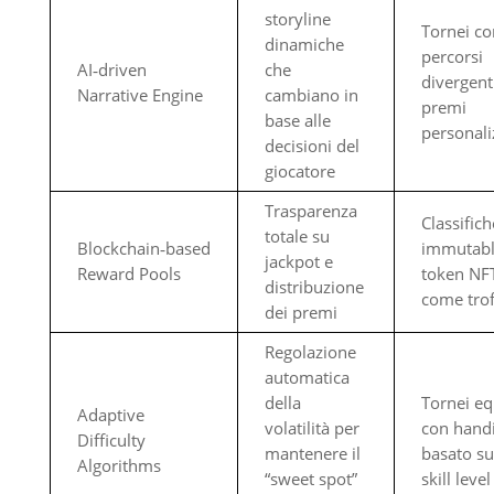
storyline
Tornei co
dinamiche
percorsi
AI‑driven
che
divergent
Narrative Engine
cambiano in
premi
base alle
personali
decisioni del
giocatore
Trasparenza
Classifich
totale su
Blockchain‑based
immutabl
jackpot e
Reward Pools
token NF
distribuzione
come trof
dei premi
Regolazione
automatica
della
Tornei eq
Adaptive
volatilità per
con hand
Difficulty
mantenere il
basato su
Algorithms
“sweet spot”
skill level