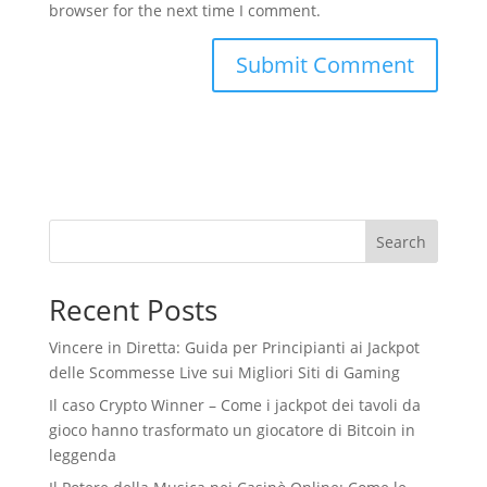
browser for the next time I comment.
Search
Recent Posts
Vincere in Diretta: Guida per Principianti ai Jackpot
delle Scommesse Live sui Migliori Siti di Gaming
Il caso Crypto Winner – Come i jackpot dei tavoli da
gioco hanno trasformato un giocatore di Bitcoin in
leggenda