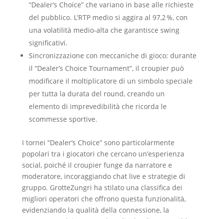
“Dealer’s Choice” che variano in base alle richieste
del pubblico. L’RTP medio si aggira al 97,2 %, con
una volatilità medio‑alta che garantisce swing
significativi.
Sincronizzazione con meccaniche di gioco: durante
il “Dealer’s Choice Tournament”, il croupier può
modificare il moltiplicatore di un simbolo speciale
per tutta la durata del round, creando un
elemento di imprevedibilità che ricorda le
scommesse sportive.
I tornei “Dealer’s Choice” sono particolarmente
popolari tra i giocatori che cercano un’esperienza
social, poiché il croupier funge da narratore e
moderatore, incoraggiando chat live e strategie di
gruppo. GrotteZungri ha stilato una classifica dei
migliori operatori che offrono questa funzionalità,
evidenziando la qualità della connessione, la