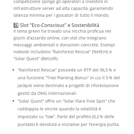
competizione spinge gli operatori a investire in
infrastrutture server ad alta capacità, garantendo
latenza minima per i giocatori di tutto il mondo.
5️⃣ Slot “Eco‑Conscious” e Sostenibilità
Il tema green ha trovato una nicchia proficua nei
giochi d’azzardo online, con slot che integrano
messaggi ambientali e donazioni concrete. Esempi
notevoli includono “Rainforest Rescue” (NetEnt) e
“Solar Quest” (Betsoft).
“Rainforest Rescue” possiede un RTP del 96,5 % e
una funzione “Tree Planting Bonus” in cui il 5 % del
jackpot viene destinato a progetti di riforestazione
gestiti da ONG internazionali.
“Solar Quest” offre un “Solar Flare Free Spin” che
raddoppia le vincite quando la volatilità è
impostata su “low”. Parte del profitto (0,2 % delle
puntate) è devoluta a iniziative per l’energia pulita.