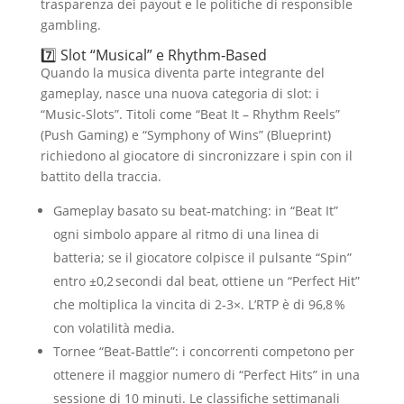
trasparenza dei payout e le politiche di responsible
gambling.
7️⃣ Slot “Musical” e Rhythm‑Based
Quando la musica diventa parte integrante del
gameplay, nasce una nuova categoria di slot: i
“Music‑Slots”. Titoli come “Beat It – Rhythm Reels”
(Push Gaming) e “Symphony of Wins” (Blueprint)
richiedono al giocatore di sincronizzare i spin con il
battito della traccia.
Gameplay basato su beat‑matching: in “Beat It”
ogni simbolo appare al ritmo di una linea di
batteria; se il giocatore colpisce il pulsante “Spin”
entro ±0,2 secondi dal beat, ottiene un “Perfect Hit”
che moltiplica la vincita di 2‑3×. L’RTP è di 96,8 %
con volatilità media.
Tornee “Beat‑Battle”: i concorrenti competono per
ottenere il maggior numero di “Perfect Hits” in una
sessione di 10 minuti. Le classifiche settimanali