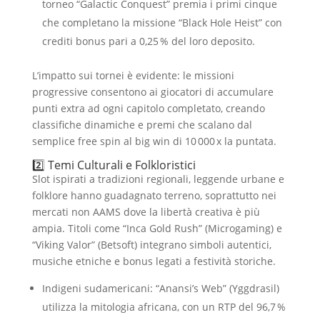
torneo “Galactic Conquest” premia i primi cinque
che completano la missione “Black Hole Heist” con
crediti bonus pari a 0,25 % del loro deposito.
L’impatto sui tornei è evidente: le missioni
progressive consentono ai giocatori di accumulare
punti extra ad ogni capitolo completato, creando
classifiche dinamiche e premi che scalano dal
semplice free spin al big win di 10 000 x la puntata.
2️⃣ Temi Culturali e Folkloristici
Slot ispirati a tradizioni regionali, leggende urbane e
folklore hanno guadagnato terreno, soprattutto nei
mercati non AAMS dove la libertà creativa è più
ampia. Titoli come “Inca Gold Rush” (Microgaming) e
“Viking Valor” (Betsoft) integrano simboli autentici,
musiche etniche e bonus legati a festività storiche.
Indigeni sudamericani: “Anansi’s Web” (Yggdrasil)
utilizza la mitologia africana, con un RTP del 96,7 %