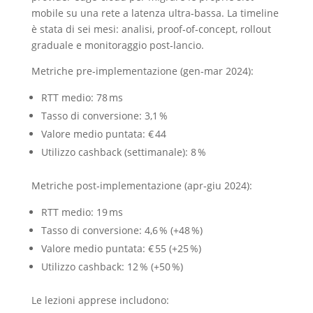
mobile su una rete a latenza ultra‑bassa. La timeline
è stata di sei mesi: analisi, proof‑of‑concept, rollout
graduale e monitoraggio post‑lancio.
Metriche pre‑implementazione (gen‑mar 2024):
RTT medio: 78 ms
Tasso di conversione: 3,1 %
Valore medio puntata: € 44
Utilizzo cashback (settimanale): 8 %
Metriche post‑implementazione (apr‑giu 2024):
RTT medio: 19 ms
Tasso di conversione: 4,6 % (+48 %)
Valore medio puntata: € 55 (+25 %)
Utilizzo cashback: 12 % (+50 %)
Le lezioni apprese includono: