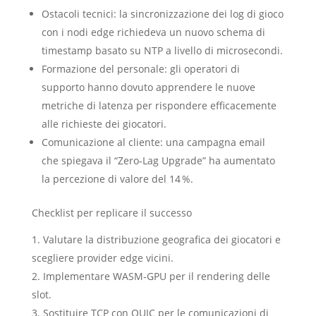
Ostacoli tecnici: la sincronizzazione dei log di gioco
con i nodi edge richiedeva un nuovo schema di
timestamp basato su NTP a livello di microsecondi.
Formazione del personale: gli operatori di
supporto hanno dovuto apprendere le nuove
metriche di latenza per rispondere efficacemente
alle richieste dei giocatori.
Comunicazione al cliente: una campagna email
che spiegava il “Zero‑Lag Upgrade” ha aumentato
la percezione di valore del 14 %.
Checklist per replicare il successo
Valutare la distribuzione geografica dei giocatori e
scegliere provider edge vicini.
Implementare WASM‑GPU per il rendering delle
slot.
Sostituire TCP con QUIC per le comunicazioni di