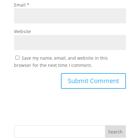
Email
*
Website
Save my name, email, and website in this
browser for the next time I comment.
Search