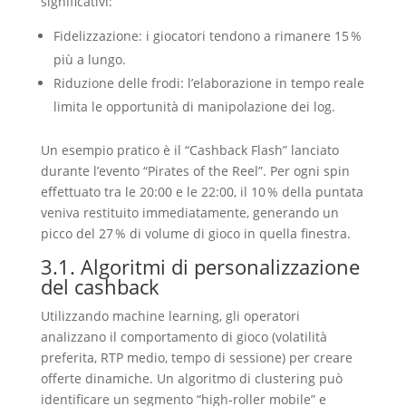
significativi:
Fidelizzazione: i giocatori tendono a rimanere 15 %
più a lungo.
Riduzione delle frodi: l’elaborazione in tempo reale
limita le opportunità di manipolazione dei log.
Un esempio pratico è il “Cashback Flash” lanciato
durante l’evento “Pirates of the Reel”. Per ogni spin
effettuato tra le 20:00 e le 22:00, il 10 % della puntata
veniva restituito immediatamente, generando un
picco del 27 % di volume di gioco in quella finestra.
3.1. Algoritmi di personalizzazione
del cashback
Utilizzando machine learning, gli operatori
analizzano il comportamento di gioco (volatilità
preferita, RTP medio, tempo di sessione) per creare
offerte dinamiche. Un algoritmo di clustering può
identificare un segmento “high‑roller mobile” e