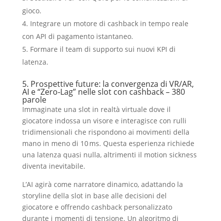
gioco.
Integrare un motore di cashback in tempo reale
con API di pagamento istantaneo.
Formare il team di supporto sui nuovi KPI di
latenza.
5. Prospettive future: la convergenza di VR/AR,
AI e “Zero‑Lag” nelle slot con cashback – 380
parole
Immaginate una slot in realtà virtuale dove il
giocatore indossa un visore e interagisce con rulli
tridimensionali che rispondono ai movimenti della
mano in meno di 10 ms. Questa esperienza richiede
una latenza quasi nulla, altrimenti il motion sickness
diventa inevitabile.
L’AI agirà come narratore dinamico, adattando la
storyline della slot in base alle decisioni del
giocatore e offrendo cashback personalizzato
durante i momenti di tensione. Un algoritmo di