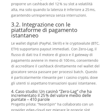
proporre un cashback del 12 % su slot a volatilità
alta, ma solo quando la latenza è inferiore a 25 ms,
garantendo un’esperienza senza interruzioni.
3.2. Integrazione con le
piattaforme di pagamento
istantaneo
Le wallet digitali (PayPal, Skrill) e le cryptovalute (BTC,
ETH) supportano payout immediati. Con Zero‑Lag, il
flusso di dati tra il motore di gioco e il gateway di
pagamento avviene in meno di 100 ms, consentendo
di accreditare il cashback direttamente nel wallet del
giocatore senza passare per processi batch. Questo
è particolarmente rilevante per i casino crypto, dove
gli utenti si aspettano transazioni quasi istantanee.
4. Caso studio: Un casinò “Zero‑Lag” che ha
incrementato il 25 % del valore medio delle
puntate – 410 parole
Progetto pilota: “NeonSpin” ha collaborato con un
provider edge‑cloud per migrare le proprie slot