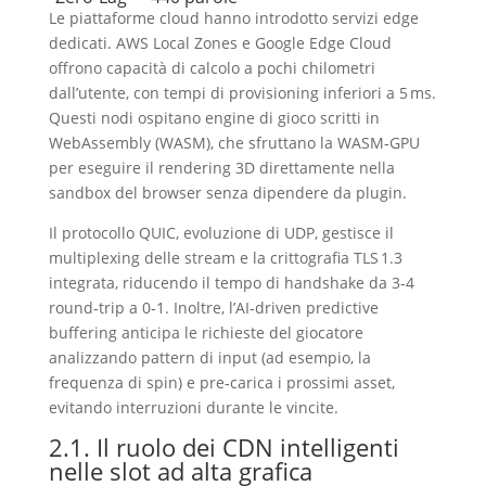
Le piattaforme cloud hanno introdotto servizi edge
dedicati. AWS Local Zones e Google Edge Cloud
offrono capacità di calcolo a pochi chilometri
dall’utente, con tempi di provisioning inferiori a 5 ms.
Questi nodi ospitano engine di gioco scritti in
WebAssembly (WASM), che sfruttano la WASM‑GPU
per eseguire il rendering 3D direttamente nella
sandbox del browser senza dipendere da plugin.
Il protocollo QUIC, evoluzione di UDP, gestisce il
multiplexing delle stream e la crittografia TLS 1.3
integrata, riducendo il tempo di handshake da 3‑4
round‑trip a 0‑1. Inoltre, l’AI‑driven predictive
buffering anticipa le richieste del giocatore
analizzando pattern di input (ad esempio, la
frequenza di spin) e pre‑carica i prossimi asset,
evitando interruzioni durante le vincite.
2.1. Il ruolo dei CDN intelligenti
nelle slot ad alta grafica