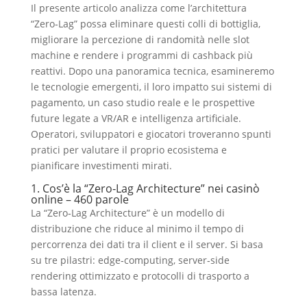
Il presente articolo analizza come l’architettura
“Zero‑Lag” possa eliminare questi colli di bottiglia,
migliorare la percezione di randomità nelle slot
machine e rendere i programmi di cashback più
reattivi. Dopo una panoramica tecnica, esamineremo
le tecnologie emergenti, il loro impatto sui sistemi di
pagamento, un caso studio reale e le prospettive
future legate a VR/AR e intelligenza artificiale.
Operatori, sviluppatori e giocatori troveranno spunti
pratici per valutare il proprio ecosistema e
pianificare investimenti mirati.
1. Cos’è la “Zero‑Lag Architecture” nei casinò
online – 460 parole
La “Zero‑Lag Architecture” è un modello di
distribuzione che riduce al minimo il tempo di
percorrenza dei dati tra il client e il server. Si basa
su tre pilastri: edge‑computing, server‑side
rendering ottimizzato e protocolli di trasporto a
bassa latenza.