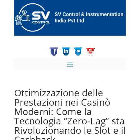
Ottimizzazione delle
Prestazioni nei Casinò
Moderni: Come la
Tecnologia “Zero‑Lag” sta
Rivoluzionando le Slot e il
Cashback