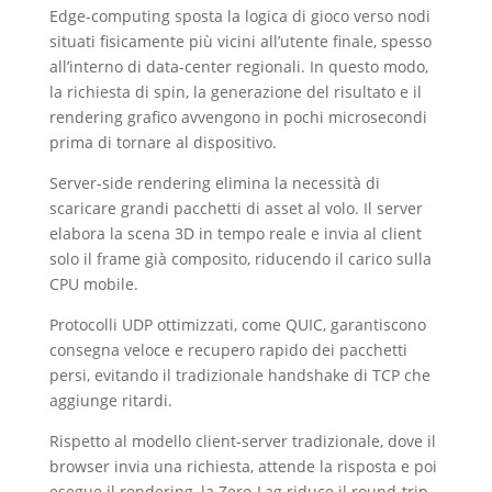
Edge‑computing sposta la logica di gioco verso nodi
situati fisicamente più vicini all’utente finale, spesso
all’interno di data‑center regionali. In questo modo,
la richiesta di spin, la generazione del risultato e il
rendering grafico avvengono in pochi microsecondi
prima di tornare al dispositivo.
Server‑side rendering elimina la necessità di
scaricare grandi pacchetti di asset al volo. Il server
elabora la scena 3D in tempo reale e invia al client
solo il frame già composito, riducendo il carico sulla
CPU mobile.
Protocolli UDP ottimizzati, come QUIC, garantiscono
consegna veloce e recupero rapido dei pacchetti
persi, evitando il tradizionale handshake di TCP che
aggiunge ritardi.
Rispetto al modello client‑server tradizionale, dove il
browser invia una richiesta, attende la risposta e poi
esegue il rendering, la Zero‑Lag riduce il round‑trip