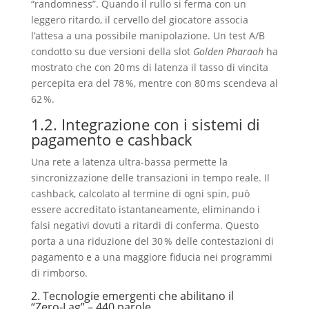
“randomness”. Quando il rullo si ferma con un
leggero ritardo, il cervello del giocatore associa
l’attesa a una possibile manipolazione. Un test A/B
condotto su due versioni della slot
Golden Pharaoh
ha
mostrato che con 20 ms di latenza il tasso di vincita
percepita era del 78 %, mentre con 80 ms scendeva al
62 %.
1.2. Integrazione con i sistemi di
pagamento e cashback
Una rete a latenza ultra‑bassa permette la
sincronizzazione delle transazioni in tempo reale. Il
cashback, calcolato al termine di ogni spin, può
essere accreditato istantaneamente, eliminando i
falsi negativi dovuti a ritardi di conferma. Questo
porta a una riduzione del 30 % delle contestazioni di
pagamento e a una maggiore fiducia nei programmi
di rimborso.
2. Tecnologie emergenti che abilitano il
“Zero‑Lag” – 440 parole