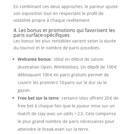
En combinant ces deux approches, le parieur ajuste
son exposition tout en respectant le profil de
volatilité propre à chaque revêtement.
4. Les bonus et promotions qui favorisent les
paris surface‑spécifiques
Les bonus les plus rentables varient selon la durée
du tournoi et le nombre de paris possibles.
Welcome bonus
: idéal en début de saison
(Australian Open, Wimbledon). Un dépôt de 100 €
débloquant 100 € en paris gratuits permet de
couvrir les premiers 10 paris sur le dur ou le
gazon.
Free bet sur la terre
: certains sites offrent 20 € de
free bet à chaque fois que le joueur mise sur un
match de clay avec un odds > 2,5. Cela compense
le plus grand nombre de paris nécessaires pour
atteindre le break‑even sur la terre.