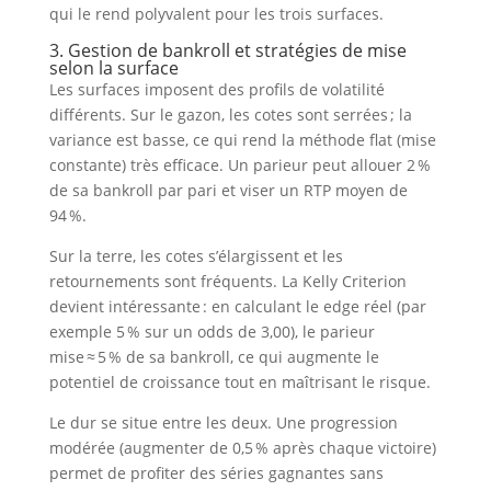
qui le rend polyvalent pour les trois surfaces.
3. Gestion de bankroll et stratégies de mise
selon la surface
Les surfaces imposent des profils de volatilité
différents. Sur le gazon, les cotes sont serrées ; la
variance est basse, ce qui rend la méthode flat (mise
constante) très efficace. Un parieur peut allouer 2 %
de sa bankroll par pari et viser un RTP moyen de
94 %.
Sur la terre, les cotes s’élargissent et les
retournements sont fréquents. La Kelly Criterion
devient intéressante : en calculant le edge réel (par
exemple 5 % sur un odds de 3,00), le parieur
mise ≈ 5 % de sa bankroll, ce qui augmente le
potentiel de croissance tout en maîtrisant le risque.
Le dur se situe entre les deux. Une progression
modérée (augmenter de 0,5 % après chaque victoire)
permet de profiter des séries gagnantes sans