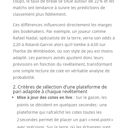
coups, le taux de break se situe autour de 22 % et les
matchs ont tendance à suivre les prédictions de
classement plus fidèlement.
Ces différences influencent directement les marges
des bookmakers. Par exemple, un joueur comme
Rafael Nadal, spécialiste de la terre, verra son odds à
2,20 à Roland‑Garros alors qu’il tombe à 4,50 sur
l’herbe de Wimbledon, où son style de jeu est moins
adapté. Les parieurs avisés ajustent donc leurs
prévisions en fonction du revêtement, transformant
une simple lecture de cote en véritable analyse de
probabilité.
2. Critères de sélection d’une plateforme de
pari adaptée à chaque revêtement
Mise à jour des cotes en live
: Sur le gazon, les
points se décident en quelques secondes ; une
plateforme qui rafraîchit les cotes toutes les
2 secondes permet de placer un pari « next‑point »
avec précision. Sur la terre, où les échanges sont