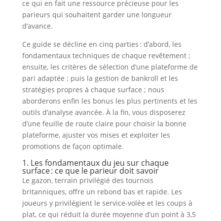
ce qui en fait une ressource précieuse pour les
parieurs qui souhaitent garder une longueur
d’avance.
Ce guide se décline en cinq parties : d’abord, les
fondamentaux techniques de chaque revêtement ;
ensuite, les critères de sélection d’une plateforme de
pari adaptée ; puis la gestion de bankroll et les
stratégies propres à chaque surface ; nous
aborderons enfin les bonus les plus pertinents et les
outils d’analyse avancée. À la fin, vous disposerez
d’une feuille de route claire pour choisir la bonne
plateforme, ajuster vos mises et exploiter les
promotions de façon optimale.
1. Les fondamentaux du jeu sur chaque
surface : ce que le parieur doit savoir
Le gazon, terrain privilégié des tournois
britanniques, offre un rebond bas et rapide. Les
joueurs y privilégient le service‑volée et les coups à
plat, ce qui réduit la durée moyenne d’un point à 3,5