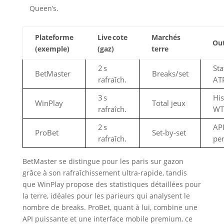
Queen’s.
Plateforme
Live cote
Marchés
Out
(exemple)
(gaz)
terre
2 s
Sta
BetMaster
Breaks/set
rafraîch.
ATP
3 s
His
WinPlay
Total jeux
rafraîch.
WTA
2 s
AP
ProBet
Set‑by‑set
rafraîch.
per
BetMaster se distingue pour les paris sur gazon
grâce à son rafraîchissement ultra‑rapide, tandis
que WinPlay propose des statistiques détaillées pour
la terre, idéales pour les parieurs qui analysent le
nombre de breaks. ProBet, quant à lui, combine une
API puissante et une interface mobile premium, ce