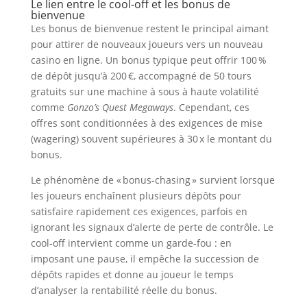
Le lien entre le cool‑off et les bonus de
bienvenue
Les bonus de bienvenue restent le principal aimant
pour attirer de nouveaux joueurs vers un nouveau
casino en ligne. Un bonus typique peut offrir 100 %
de dépôt jusqu’à 200 €, accompagné de 50 tours
gratuits sur une machine à sous à haute volatilité
comme
Gonzo’s Quest Megaways
. Cependant, ces
offres sont conditionnées à des exigences de mise
(wagering) souvent supérieures à 30 x le montant du
bonus.
Le phénomène de « bonus‑chasing » survient lorsque
les joueurs enchaînent plusieurs dépôts pour
satisfaire rapidement ces exigences, parfois en
ignorant les signaux d’alerte de perte de contrôle. Le
cool‑off intervient comme un garde‑fou : en
imposant une pause, il empêche la succession de
dépôts rapides et donne au joueur le temps
d’analyser la rentabilité réelle du bonus.