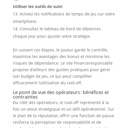
Utiliser les outils de suivi
Activez les notifications de temps de jeu sur votre
smartphone.
Consultez le tableau de bord de dépenses
chaque jour pour ajuster votre stratégie.
En suivant ces étapes, le joueur garde le contrôle,
maximise les avantages des bonus et minimise les
risques de dépendance. Le site Financeresponsable
propose d’ailleurs des guides pratiques pour gérer
son budget de jeu, ce qui peut compléter
efficacement l’utilisation du cool‑off.
Le point de vue des opérateurs : bénéfices et
contraintes
Du côté des opérateurs, le cool‑off représente à la
fois un atout stratégique et un défi opérationnel. Sur
le plan de la réputation, offrir une fonction de pause
renforce la perception de responsabilité et de