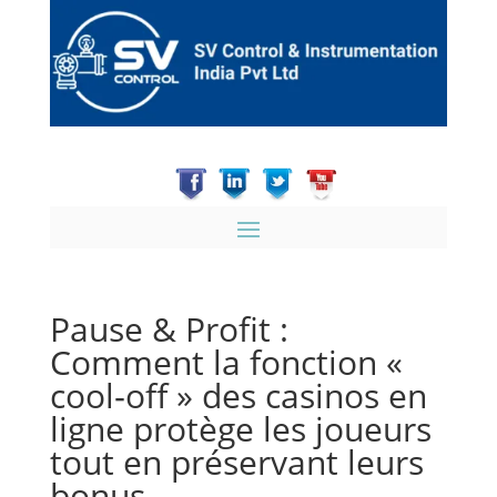
Pause & Profit :
Comment la fonction «
cool‑off » des casinos en
ligne protège les joueurs
tout en préservant leurs
bonus