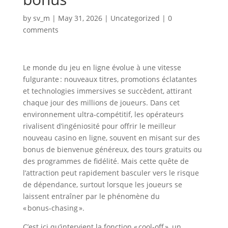
by
sv_m
|
May 31, 2026
|
Uncategorized
|
0
comments
Le monde du jeu en ligne évolue à une vitesse
fulgurante : nouveaux titres, promotions éclatantes
et technologies immersives se succèdent, attirant
chaque jour des millions de joueurs. Dans cet
environnement ultra‑compétitif, les opérateurs
rivalisent d’ingéniosité pour offrir le meilleur
nouveau casino en ligne, souvent en misant sur des
bonus de bienvenue généreux, des tours gratuits ou
des programmes de fidélité. Mais cette quête de
l’attraction peut rapidement basculer vers le risque
de dépendance, surtout lorsque les joueurs se
laissent entraîner par le phénomène du
« bonus‑chasing ».
C’est ici qu’intervient la fonction « cool‑off », un