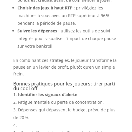
bonus est crédité, avant de commencer à jouer.
Choisir des jeux à haut RTP
: privilégiez les
machines à sous avec un RTP supérieur à 96 %
pendant la période de pause.
Suivre les dépenses
: utilisez les outils de suivi
intégrés pour visualiser l’impact de chaque pause
sur votre bankroll.
En combinant ces stratégies, le joueur transforme la
pause en un levier de profit, plutôt qu’en un simple
frein.
Bonnes pratiques pour les joueurs : tirer parti
du cool‑off
Identifier les signaux d’alerte
Fatigue mentale ou perte de concentration.
Dépenses qui dépassent le budget prévu de plus
de 20 %.