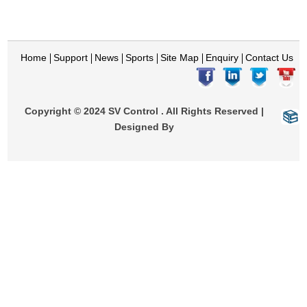
Home
Support
News
Sports
Site Map
Enquiry
Contact Us
Copyright © 2024 SV Control . All Rights Reserved |
Designed By