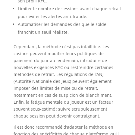
son profil KYC.
Limiter le nombre de sessions avant chaque retrait
pour éviter les alertes anti‑fraude.
Automatiser les demandes dès que le solde
franchit un seuil réaliste.
Cependant, la méthode n’est pas infaillible. Les
casinos peuvent modifier leurs politiques de
paiement du jour au lendemain, introduire de
nouvelles exigences KYC ou restreindre certaines
méthodes de retrait. Les régulations de l’ANJ
(Autorité Nationale des Jeux) peuvent également
imposer des limites de mise ou de retrait,
notamment en cas de suspicion de blanchiment.
Enfin, la fatigue mentale du joueur est un facteur
souvent sous‑estimé : suivre scrupuleusement
chaque session peut devenir contraignant.
Il est donc recommandé d’adapter la méthode en
fonction des spécificités de chaque plateforme, qu’il