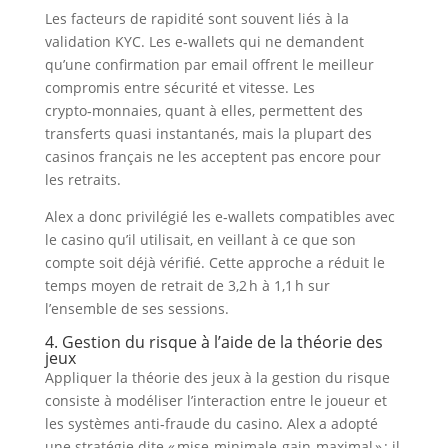
Les facteurs de rapidité sont souvent liés à la
validation KYC. Les e‑wallets qui ne demandent
qu’une confirmation par email offrent le meilleur
compromis entre sécurité et vitesse. Les
crypto‑monnaies, quant à elles, permettent des
transferts quasi instantanés, mais la plupart des
casinos français ne les acceptent pas encore pour
les retraits.
Alex a donc privilégié les e‑wallets compatibles avec
le casino qu’il utilisait, en veillant à ce que son
compte soit déjà vérifié. Cette approche a réduit le
temps moyen de retrait de 3,2 h à 1,1 h sur
l’ensemble de ses sessions.
4. Gestion du risque à l’aide de la théorie des
jeux
Appliquer la théorie des jeux à la gestion du risque
consiste à modéliser l’interaction entre le joueur et
les systèmes anti‑fraude du casino. Alex a adopté
une stratégie dite « mise‑minimale‑gain‑maximal » : il