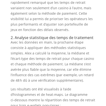
rapidement remarqué que les temps de retrait
variaient non seulement d’un casino à l’autre, mais
également selon la méthode de paiement. Cette
visibilité lui a permis de prioriser les opérateurs les
plus performants et d’ajuster son portefeuille de
jeux en fonction des délais observés.
2. Analyse statistique des temps de traitement
Avec les données en main, la prochaine étape
consiste à appliquer des méthodes statistiques
simples. Alex a calculé la moyenne, la médiane et
l’écart‑type des temps de retrait pour chaque casino
et chaque méthode de paiement. La médiane s’est
avérée plus fiable que la moyenne, car elle élimine
l’influence des cas extrêmes (par exemple, un retard
de 48 h dû à une vérification supplémentaire).
Les résultats ont été visualisés à l’aide
d’histogrammes et de heat‑maps. Le diagramme
ci‑dessous montre la répartition des temps de retrait
pour trois e‑wallets populaires :