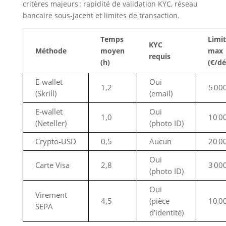
critères majeurs : rapidité de validation KYC, réseau
bancaire sous‑jacent et limites de transaction.
Temps
Limi
KYC
Méthode
moyen
max
requis
(h)
(€/dé
E‑wallet
Oui
1,2
5 00
(Skrill)
(email)
E‑wallet
Oui
1,0
10 0
(Neteller)
(photo ID)
Crypto‑USD
0,5
Aucun
20 0
Oui
Carte Visa
2,8
3 00
(photo ID)
Oui
Virement
4,5
(pièce
10 0
SEPA
d’identité)