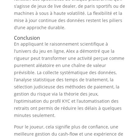
s’agisse de jeux de live dealer, de paris sportifs ou de
machines à sous à haute volatilité. La flexibilité et la
mise à jour continue des données restent les piliers
d’une approche durable.
Conclusion
En appliquant le raisonnement scientifique à
l’univers du jeu en ligne, Alex a démontré que la
rigueur peut transformer une activité perçue comme
purement aléatoire en une chaîne de valeur
prévisible. La collecte systématique des données,
l’analyse statistique des temps de traitement, la
sélection judicieuse des méthodes de paiement, la
gestion du risque via la théorie des jeux,
l’optimisation du profil KYC et l’automatisation des
retraits ont permis de réduire les délais à quelques
minutes seulement.
Pour le joueur, cela signifie plus de confiance, une
meilleure gestion du cash‑flow et une expérience de