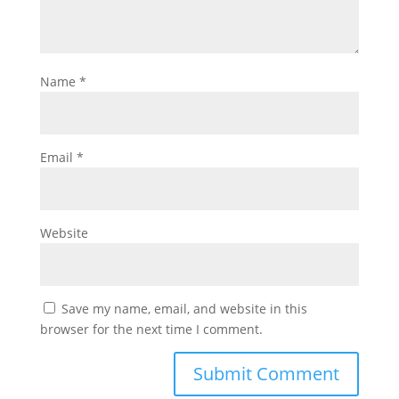
Name
*
Email
*
Website
Save my name, email, and website in this
browser for the next time I comment.