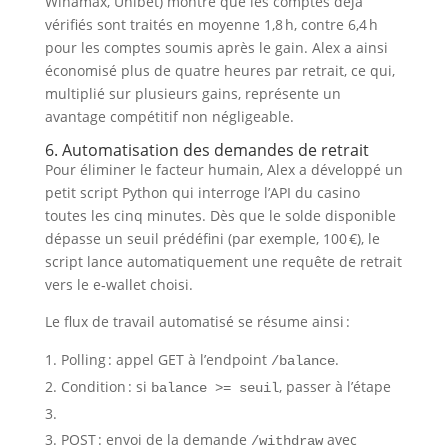
Winamax, Unibet) montre que les comptes déjà
vérifiés sont traités en moyenne 1,8 h, contre 6,4 h
pour les comptes soumis après le gain. Alex a ainsi
économisé plus de quatre heures par retrait, ce qui,
multiplié sur plusieurs gains, représente un
avantage compétitif non négligeable.
6. Automatisation des demandes de retrait
Pour éliminer le facteur humain, Alex a développé un
petit script Python qui interroge l’API du casino
toutes les cinq minutes. Dès que le solde disponible
dépasse un seuil prédéfini (par exemple, 100 €), le
script lance automatiquement une requête de retrait
vers le e‑wallet choisi.
Le flux de travail automatisé se résume ainsi :
Polling : appel GET à l’endpoint
.
/balance
Condition : si
, passer à l’étape
balance >= seuil
3.
POST : envoi de la demande
avec
/withdraw