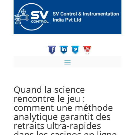
Quand la science
rencontre le jeu :
comment une méthode
analytique garantit des
retraits ultra‑rapides
dans les casinos en ligne