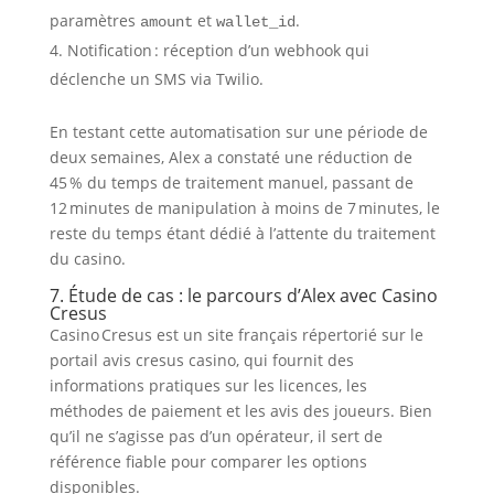
paramètres
et
.
amount
wallet_id
Notification : réception d’un webhook qui
déclenche un SMS via Twilio.
En testant cette automatisation sur une période de
deux semaines, Alex a constaté une réduction de
45 % du temps de traitement manuel, passant de
12 minutes de manipulation à moins de 7 minutes, le
reste du temps étant dédié à l’attente du traitement
du casino.
7. Étude de cas : le parcours d’Alex avec Casino
Cresus
Casino Cresus est un site français répertorié sur le
portail avis cresus casino, qui fournit des
informations pratiques sur les licences, les
méthodes de paiement et les avis des joueurs. Bien
qu’il ne s’agisse pas d’un opérateur, il sert de
référence fiable pour comparer les options
disponibles.