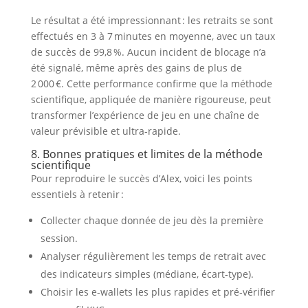
Le résultat a été impressionnant : les retraits se sont
effectués en 3 à 7 minutes en moyenne, avec un taux
de succès de 99,8 %. Aucun incident de blocage n’a
été signalé, même après des gains de plus de
2 000 €. Cette performance confirme que la méthode
scientifique, appliquée de manière rigoureuse, peut
transformer l’expérience de jeu en une chaîne de
valeur prévisible et ultra‑rapide.
8. Bonnes pratiques et limites de la méthode
scientifique
Pour reproduire le succès d’Alex, voici les points
essentiels à retenir :
Collecter chaque donnée de jeu dès la première
session.
Analyser régulièrement les temps de retrait avec
des indicateurs simples (médiane, écart‑type).
Choisir les e‑wallets les plus rapides et pré‑vérifier