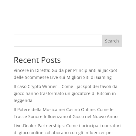
Search
Recent Posts
Vincere in Diretta: Guida per Principianti ai Jackpot
delle Scommesse Live sui Migliori Siti di Gaming
Il caso Crypto Winner – Come i jackpot dei tavoli da
gioco hanno trasformato un giocatore di Bitcoin in
leggenda
Il Potere della Musica nei Casinò Online: Come le
Tracce Sonore Influenzano il Gioco nel Nuovo Anno
Live‑Dealer Partnerships: Come i principali operatori
di gioco online collaborano con gli influencer per