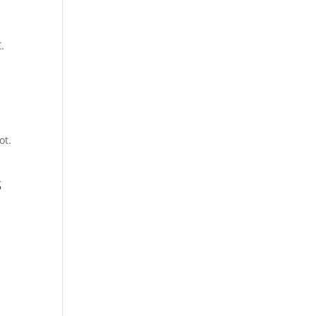
.
ot.
s