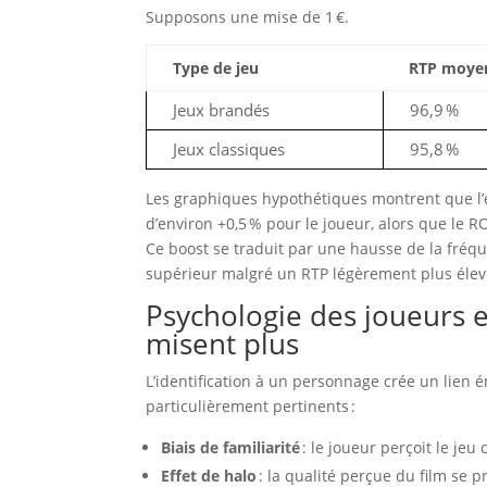
Supposons une mise de 1 €.
Type de jeu
RTP moye
Jeux brandés
96,9 %
Jeux classiques
95,8 %
Les graphiques hypothétiques montrent que l’éca
d’environ +0,5 % pour le joueur, alors que le R
Ce boost se traduit par une hausse de la fréque
supérieur malgré un RTP légèrement plus élev
Psychologie des joueurs et
misent plus
L’identification à un personnage crée un lien 
particulièrement pertinents :
Biais de familiarité
: le joueur perçoit le jeu
Effet de halo
: la qualité perçue du film se p