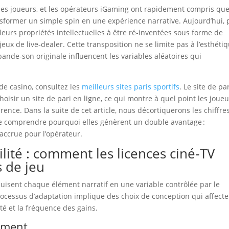
é les joueurs, et les opérateurs iGaming ont rapidement compris que
nsformer un simple spin en une expérience narrative. Aujourd’hui, 
eurs propriétés intellectuelles à être ré‑inventées sous forme de
ux de live‑dealer. Cette transposition ne se limite pas à l’esthétiq
de‑son originale influencent les variables aléatoires qui
 de casino, consultez les
meilleurs sites paris sportifs
. Le site de pa
hoisir un site de pari en ligne, ce qui montre à quel point les joue
rence. Dans la suite de cet article, nous décortiquerons les chiffre
 de comprendre pourquoi elles génèrent un double avantage :
accrue pour l’opérateur.
lité : comment les licences ciné‑TV
 de jeu
duisent chaque élément narratif en une variable contrôlée par le
ocessus d’adaptation implique des choix de conception qui affecte
ité et la fréquence des gains.
iement