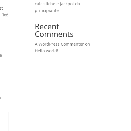
calcistiche e jackpot da
et
principiante
 fixé
Recent
Comments
A WordPress Commenter
on
Hello world!
le
s
a