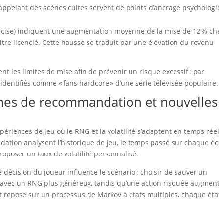
rappelant des scènes cultes servent de points d’ancrage psychologi
récise) indiquent une augmentation moyenne de la mise de 12 % ch
titre licencié. Cette hausse se traduit par une élévation du revenu
ent les limites de mise afin de prévenir un risque excessif : par
identifiés comme « fans hardcore » d’une série télévisée populaire.
ithmes de recommandation et nouvelles
 expériences de jeu où le RNG et la volatilité s’adaptent en temps rée
dation analysent l’historique de jeu, le temps passé sur chaque é
oposer un taux de volatilité personnalisé.
décision du joueur influence le scénario : choisir de sauver un
vec un RNG plus généreux, tandis qu’une action risquée augment
 repose sur un processus de Markov à états multiples, chaque éta