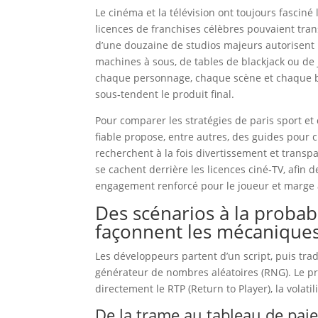
Le cinéma et la télévision ont toujours fascin
licences de franchises célèbres pouvaient tra
d’une douzaine de studios majeurs autorisent l
machines à sous, de tables de blackjack ou de je
chaque personnage, chaque scène et chaque ban
sous‑tendent le produit final.
Pour comparer les stratégies de paris sport et
fiable propose, entre autres, des guides pour c
recherchent à la fois divertissement et transpa
se cachent derrière les licences ciné‑TV, afin
engagement renforcé pour le joueur et marge 
Des scénarios à la probabi
façonnent les mécaniques
Les développeurs partent d’un script, puis tra
générateur de nombres aléatoires (RNG). Le pr
directement le RTP (Return to Player), la volatil
De la trame au tableau de pa