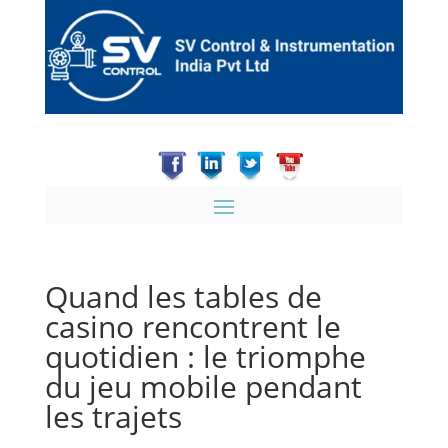
Quand les tables de
casino rencontrent le
quotidien : le triomphe
du jeu mobile pendant
les trajets