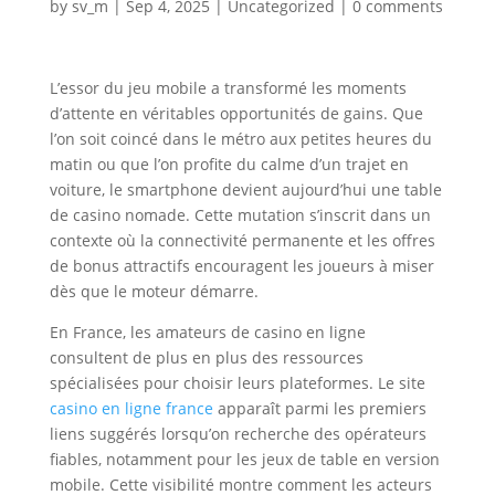
by
sv_m
|
Sep 4, 2025
|
Uncategorized
|
0 comments
L’essor du jeu mobile a transformé les moments
d’attente en véritables opportunités de gains. Que
l’on soit coincé dans le métro aux petites heures du
matin ou que l’on profite du calme d’un trajet en
voiture, le smartphone devient aujourd’hui une table
de casino nomade. Cette mutation s’inscrit dans un
contexte où la connectivité permanente et les offres
de bonus attractifs encouragent les joueurs à miser
dès que le moteur démarre.
En France, les amateurs de casino en ligne
consultent de plus en plus des ressources
spécialisées pour choisir leurs plateformes. Le site
casino en ligne france
apparaît parmi les premiers
liens suggérés lorsqu’on recherche des opérateurs
fiables, notamment pour les jeux de table en version
mobile. Cette visibilité montre comment les acteurs