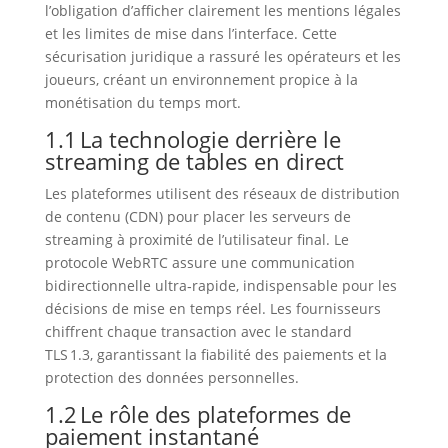
l’obligation d’afficher clairement les mentions légales
et les limites de mise dans l’interface. Cette
sécurisation juridique a rassuré les opérateurs et les
joueurs, créant un environnement propice à la
monétisation du temps mort.
1.1 La technologie derrière le
streaming de tables en direct
Les plateformes utilisent des réseaux de distribution
de contenu (CDN) pour placer les serveurs de
streaming à proximité de l’utilisateur final. Le
protocole WebRTC assure une communication
bidirectionnelle ultra‑rapide, indispensable pour les
décisions de mise en temps réel. Les fournisseurs
chiffrent chaque transaction avec le standard
TLS 1.3, garantissant la fiabilité des paiements et la
protection des données personnelles.
1.2 Le rôle des plateformes de
paiement instantané