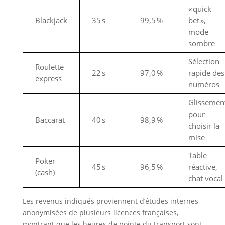
« quick
Blackjack
35 s
99,5 %
bet »,
mode
sombre
Sélection
Roulette
22 s
97,0 %
rapide des
express
numéros
Glissemen
pour
Baccarat
40 s
98,9 %
choisir la
mise
Table
Poker
45 s
96,5 %
réactive,
(cash)
chat vocal
Les revenus indiqués proviennent d’études internes
anonymisées de plusieurs licences françaises,
montrant que les heures de pointe du transport sont