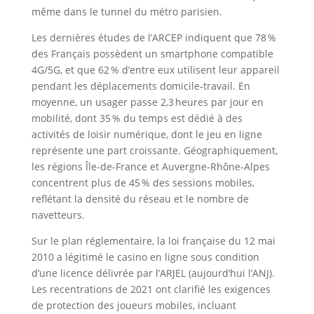
même dans le tunnel du métro parisien.
Les dernières études de l’ARCEP indiquent que 78 %
des Français possèdent un smartphone compatible
4G/5G, et que 62 % d’entre eux utilisent leur appareil
pendant les déplacements domicile‑travail. En
moyenne, un usager passe 2,3 heures par jour en
mobilité, dont 35 % du temps est dédié à des
activités de loisir numérique, dont le jeu en ligne
représente une part croissante. Géographiquement,
les régions Île‑de‑France et Auvergne‑Rhône‑Alpes
concentrent plus de 45 % des sessions mobiles,
reflétant la densité du réseau et le nombre de
navetteurs.
Sur le plan réglementaire, la loi française du 12 mai
2010 a légitimé le casino en ligne sous condition
d’une licence délivrée par l’ARJEL (aujourd’hui l’ANJ).
Les recentrations de 2021 ont clarifié les exigences
de protection des joueurs mobiles, incluant