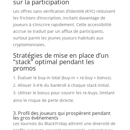
sur la participation
Les offres sans vérification d’identité (KYC) réduisent
les frictions d’inscription, incitant davantage de
joueurs à s’inscrire rapidement. Cette accessibilité
accrue se traduit par un afflux de participants,
surtout parmi les jeunes joueurs habitués aux
cryptomonnaies.
Stratégies de mise en place d’un
“stack” optimal pendant les
promos
Évaluer le buy‑in total (buy‑in + re‑buy + bonus).
Allouer 3‑4 % du bankroll à chaque stack initial.
Utiliser le bonus pour couvrir les re‑buys, limitant
ainsi le risque de perte directe.
3. Profil des joueurs qui prospèrent pendant
les gros événements
Les tournois du Black Friday attirent une diversité de