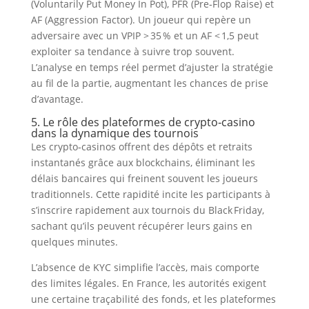
(Voluntarily Put Money In Pot), PFR (Pre‑Flop Raise) et
AF (Aggression Factor). Un joueur qui repère un
adversaire avec un VPIP > 35 % et un AF < 1,5 peut
exploiter sa tendance à suivre trop souvent.
L’analyse en temps réel permet d’ajuster la stratégie
au fil de la partie, augmentant les chances de prise
d’avantage.
5. Le rôle des plateformes de crypto‑casino
dans la dynamique des tournois
Les crypto‑casinos offrent des dépôts et retraits
instantanés grâce aux blockchains, éliminant les
délais bancaires qui freinent souvent les joueurs
traditionnels. Cette rapidité incite les participants à
s’inscrire rapidement aux tournois du Black Friday,
sachant qu’ils peuvent récupérer leurs gains en
quelques minutes.
L’absence de KYC simplifie l’accès, mais comporte
des limites légales. En France, les autorités exigent
une certaine traçabilité des fonds, et les plateformes