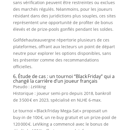
sans vérification peuvent être restreintes ou exclues
des marchés régulés. Néanmoins, pour les joueurs
résidant dans des juridictions plus souples, ces sites
représentent une opportunité de profiter de bonus
élevés et de prize‑pools gonflés pendant les soldes.
Golfdehauteauvergne répertorie plusieurs de ces
plateformes, offrant aux lecteurs un point de départ
neutre pour explorer les options disponibles, sans
les présenter comme des recommandations
officielles.
6. Étude de cas : un tournoi “Black Friday” qui a
changé la carrière d’un joueur français
Pseudo :
LeViking
Historique : joueur semi‑pro depuis 2018, bankroll
de 3 500 € en 2023, spécialisé en NLHE 6‑max.
Le tournoi « Black Friday Mega‑Sat » proposait un
buy‑in de 100 €, un re‑buy gratuit et un prize‑pool de
120 000 €. LeViking a commencé avec le bonus de