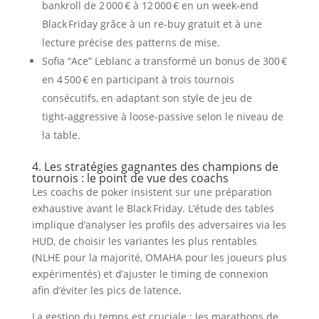
bankroll de 2 000 € à 12 000 € en un week‑end
Black Friday grâce à un re‑buy gratuit et à une
lecture précise des patterns de mise.
Sofia “Ace” Leblanc a transformé un bonus de 300 €
en 4 500 € en participant à trois tournois
consécutifs, en adaptant son style de jeu de
tight‑aggressive à loose‑passive selon le niveau de
la table.
4. Les stratégies gagnantes des champions de
tournois : le point de vue des coachs
Les coachs de poker insistent sur une préparation
exhaustive avant le Black Friday. L’étude des tables
implique d’analyser les profils des adversaires via les
HUD, de choisir les variantes les plus rentables
(NLHE pour la majorité, OMAHA pour les joueurs plus
expérimentés) et d’ajuster le timing de connexion
afin d’éviter les pics de latence.
La gestion du temps est cruciale : les marathons de