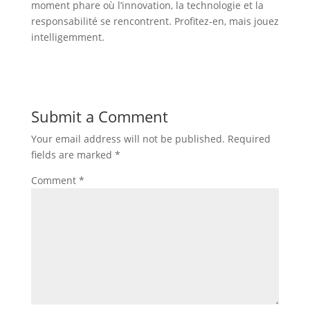
moment phare où l’innovation, la technologie et la
responsabilité se rencontrent. Profitez-en, mais jouez
intelligemment.
Submit a Comment
Your email address will not be published.
Required
fields are marked
*
Comment
*