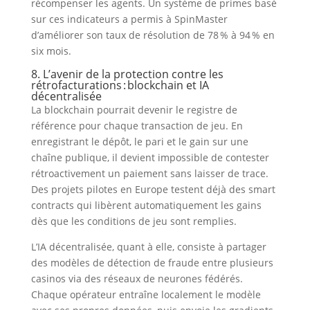
récompenser les agents. Un système de primes basé
sur ces indicateurs a permis à SpinMaster
d’améliorer son taux de résolution de 78 % à 94 % en
six mois.
8. L’avenir de la protection contre les
rétrofacturations : blockchain et IA
décentralisée
La blockchain pourrait devenir le registre de
référence pour chaque transaction de jeu. En
enregistrant le dépôt, le pari et le gain sur une
chaîne publique, il devient impossible de contester
rétroactivement un paiement sans laisser de trace.
Des projets pilotes en Europe testent déjà des smart
contracts qui libèrent automatiquement les gains
dès que les conditions de jeu sont remplies.
L’IA décentralisée, quant à elle, consiste à partager
des modèles de détection de fraude entre plusieurs
casinos via des réseaux de neurones fédérés.
Chaque opérateur entraîne localement le modèle