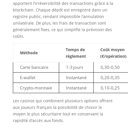
apportent l’irréversibilité des transactions grâce à la
blockchain. Chaque dépôt est enregistré dans un
registre public, rendant impossible l’annulation
unilatérale. De plus, les frais de transaction sont
généralement fixes, ce qui simplifie la prévision des
coûts.
Temps de
Coût moyen
Méthode
règlement
(€/opération)
Carte bancaire
1‑3 jours
0,30‑0,50
E‑wallet
Instantané
0,20‑0,35
Crypto‑monnaie
Instantané
0,10‑0,25
Les casinos qui combinent plusieurs options offrent
aux joueurs français la possibilité de choisir le
moyen le plus sécuritaire tout en conservant la
rapidité d’accès aux fonds.