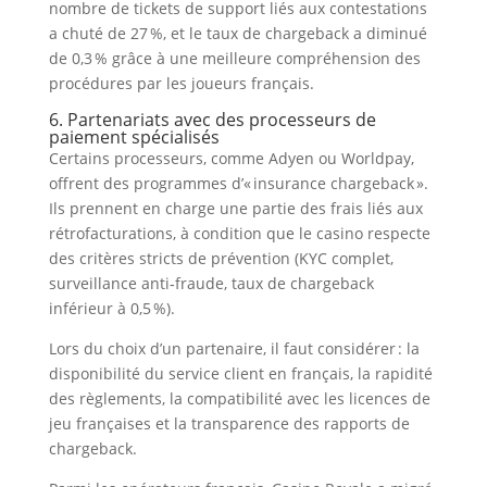
nombre de tickets de support liés aux contestations
a chuté de 27 %, et le taux de chargeback a diminué
de 0,3 % grâce à une meilleure compréhension des
procédures par les joueurs français.
6. Partenariats avec des processeurs de
paiement spécialisés
Certains processeurs, comme Adyen ou Worldpay,
offrent des programmes d’« insurance chargeback ».
Ils prennent en charge une partie des frais liés aux
rétrofacturations, à condition que le casino respecte
des critères stricts de prévention (KYC complet,
surveillance anti‑fraude, taux de chargeback
inférieur à 0,5 %).
Lors du choix d’un partenaire, il faut considérer : la
disponibilité du service client en français, la rapidité
des règlements, la compatibilité avec les licences de
jeu françaises et la transparence des rapports de
chargeback.