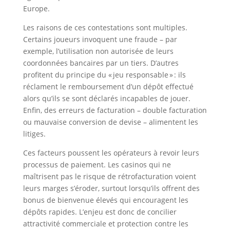
Europe.
Les raisons de ces contestations sont multiples.
Certains joueurs invoquent une fraude – par
exemple, l’utilisation non autorisée de leurs
coordonnées bancaires par un tiers. D’autres
profitent du principe du « jeu responsable » : ils
réclament le remboursement d’un dépôt effectué
alors qu’ils se sont déclarés incapables de jouer.
Enfin, des erreurs de facturation – double facturation
ou mauvaise conversion de devise – alimentent les
litiges.
Ces facteurs poussent les opérateurs à revoir leurs
processus de paiement. Les casinos qui ne
maîtrisent pas le risque de rétrofacturation voient
leurs marges s’éroder, surtout lorsqu’ils offrent des
bonus de bienvenue élevés qui encouragent les
dépôts rapides. L’enjeu est donc de concilier
attractivité commerciale et protection contre les