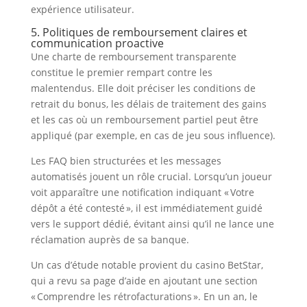
expérience utilisateur.
5. Politiques de remboursement claires et
communication proactive
Une charte de remboursement transparente
constitue le premier rempart contre les
malentendus. Elle doit préciser les conditions de
retrait du bonus, les délais de traitement des gains
et les cas où un remboursement partiel peut être
appliqué (par exemple, en cas de jeu sous influence).
Les FAQ bien structurées et les messages
automatisés jouent un rôle crucial. Lorsqu’un joueur
voit apparaître une notification indiquant « Votre
dépôt a été contesté », il est immédiatement guidé
vers le support dédié, évitant ainsi qu’il ne lance une
réclamation auprès de sa banque.
Un cas d’étude notable provient du casino BetStar,
qui a revu sa page d’aide en ajoutant une section
« Comprendre les rétrofacturations ». En un an, le