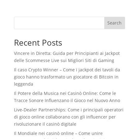
Search
Recent Posts
Vincere in Diretta: Guida per Principianti ai Jackpot
delle Scommesse Live sui Migliori Siti di Gaming
Il caso Crypto Winner – Come i jackpot dei tavoli da
gioco hanno trasformato un giocatore di Bitcoin in
leggenda
Il Potere della Musica nei Casinò Online: Come le
Tracce Sonore Influenzano il Gioco nel Nuovo Anno
Live‑Dealer Partnerships: Come i principali operatori
di gioco online collaborano con gli influencer per
rivoluzionare il casinò digitale
Il Mondiale nei casinò online – Come unire