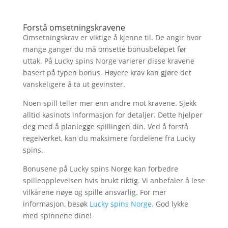
Forstå omsetningskravene
Omsetningskrav er viktige å kjenne til. De angir hvor
mange ganger du må omsette bonusbeløpet før
uttak. På Lucky spins Norge varierer disse kravene
basert på typen bonus. Høyere krav kan gjøre det
vanskeligere å ta ut gevinster.
Noen spill teller mer enn andre mot kravene. Sjekk
alltid kasinots informasjon for detaljer. Dette hjelper
deg med å planlegge spillingen din. Ved å forstå
regelverket, kan du maksimere fordelene fra Lucky
spins.
Bonusene på Lucky spins Norge kan forbedre
spilleopplevelsen hvis brukt riktig. Vi anbefaler å lese
vilkårene nøye og spille ansvarlig. For mer
informasjon, besøk
Lucky spins Norge
. God lykke
med spinnene dine!