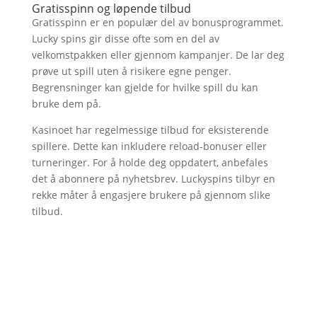
Gratisspinn og løpende tilbud
Gratisspinn er en populær del av bonusprogrammet.
Lucky spins gir disse ofte som en del av
velkomstpakken eller gjennom kampanjer. De lar deg
prøve ut spill uten å risikere egne penger.
Begrensninger kan gjelde for hvilke spill du kan
bruke dem på.
Kasinoet har regelmessige tilbud for eksisterende
spillere. Dette kan inkludere reload-bonuser eller
turneringer. For å holde deg oppdatert, anbefales
det å abonnere på nyhetsbrev. Luckyspins tilbyr en
rekke måter å engasjere brukere på gjennom slike
tilbud.