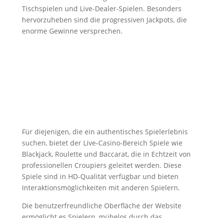
Tischspielen und Live-Dealer-Spielen. Besonders
hervorzuheben sind die progressiven Jackpots, die
enorme Gewinne versprechen.
Für diejenigen, die ein authentisches Spielerlebnis
suchen, bietet der Live-Casino-Bereich Spiele wie
Blackjack, Roulette und Baccarat, die in Echtzeit von
professionellen Croupiers geleitet werden. Diese
Spiele sind in HD-Qualität verfügbar und bieten
Interaktionsmöglichkeiten mit anderen Spielern.
Die benutzerfreundliche Oberfläche der Website
ermöglicht es Spielern, mühelos durch das