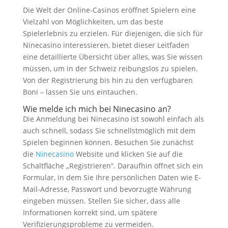
Die Welt der Online-Casinos eröffnet Spielern eine
Vielzahl von Möglichkeiten, um das beste
Spielerlebnis zu erzielen. Für diejenigen, die sich für
Ninecasino interessieren, bietet dieser Leitfaden
eine detaillierte Übersicht über alles, was Sie wissen
müssen, um in der Schweiz reibungslos zu spielen.
Von der Registrierung bis hin zu den verfügbaren
Boni – lassen Sie uns eintauchen.
Wie melde ich mich bei Ninecasino an?
Die Anmeldung bei Ninecasino ist sowohl einfach als
auch schnell, sodass Sie schnellstmöglich mit dem
Spielen beginnen können. Besuchen Sie zunächst
die
Ninecasino
Website und klicken Sie auf die
Schaltfläche „Registrieren“. Daraufhin öffnet sich ein
Formular, in dem Sie Ihre persönlichen Daten wie E-
Mail-Adresse, Passwort und bevorzugte Währung
eingeben müssen. Stellen Sie sicher, dass alle
Informationen korrekt sind, um spätere
Verifizierungsprobleme zu vermeiden.