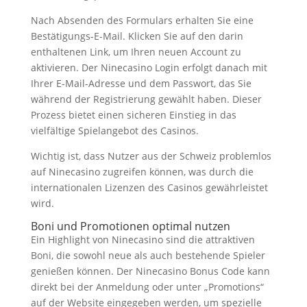
Nach Absenden des Formulars erhalten Sie eine
Bestätigungs-E-Mail. Klicken Sie auf den darin
enthaltenen Link, um Ihren neuen Account zu
aktivieren. Der Ninecasino Login erfolgt danach mit
Ihrer E-Mail-Adresse und dem Passwort, das Sie
während der Registrierung gewählt haben. Dieser
Prozess bietet einen sicheren Einstieg in das
vielfältige Spielangebot des Casinos.
Wichtig ist, dass Nutzer aus der Schweiz problemlos
auf Ninecasino zugreifen können, was durch die
internationalen Lizenzen des Casinos gewährleistet
wird.
Boni und Promotionen optimal nutzen
Ein Highlight von Ninecasino sind die attraktiven
Boni, die sowohl neue als auch bestehende Spieler
genießen können. Der Ninecasino Bonus Code kann
direkt bei der Anmeldung oder unter „Promotions“
auf der Website eingegeben werden, um spezielle