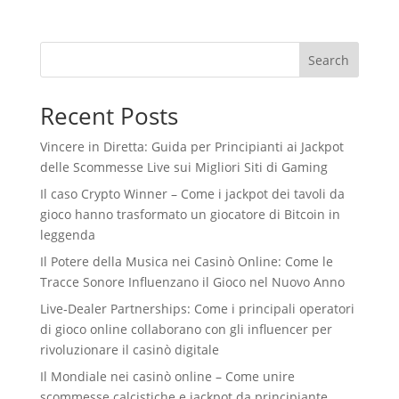
Search
Recent Posts
Vincere in Diretta: Guida per Principianti ai Jackpot
delle Scommesse Live sui Migliori Siti di Gaming
Il caso Crypto Winner – Come i jackpot dei tavoli da
gioco hanno trasformato un giocatore di Bitcoin in
leggenda
Il Potere della Musica nei Casinò Online: Come le
Tracce Sonore Influenzano il Gioco nel Nuovo Anno
Live‑Dealer Partnerships: Come i principali operatori
di gioco online collaborano con gli influencer per
rivoluzionare il casinò digitale
Il Mondiale nei casinò online – Come unire
scommesse calcistiche e jackpot da principiante