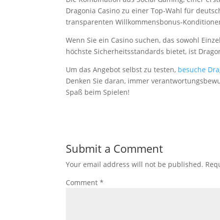
Dragonia Casino zu einer Top‑Wahl für deutsc
transparenten Willkommensbonus‑Konditionen
Wenn Sie ein Casino suchen, das sowohl Einzel
höchste Sicherheitsstandards bietet, ist Drago
Um das Angebot selbst zu testen,
besuche Dra
Denken Sie daran, immer verantwortungsbewusst
Spaß beim Spielen!
Submit a Comment
Your email address will not be published.
Requ
Comment
*