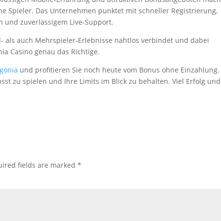
he Spieler. Das Unternehmen punktet mit schneller Registrierung,
 und zuverlässigem Live‑Support.
‑ als auch Mehrspieler‑Erlebnisse nahtlos verbindet und dabei
nia Casino genau das Richtige.
gonia
und profitieren Sie noch heute vom Bonus ohne Einzahlung.
 zu spielen und Ihre Limits im Blick zu behalten. Viel Erfolg und 
ired fields are marked
*