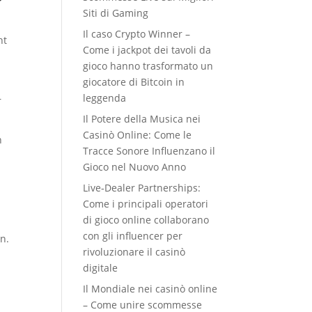
Siti di Gaming
Il caso Crypto Winner –
ht
Come i jackpot dei tavoli da
gioco hanno trasformato un
giocatore di Bitcoin in
–
leggenda
Il Potere della Musica nei
Casinò Online: Come le
n
Tracce Sonore Influenzano il
Gioco nel Nuovo Anno
Live‑Dealer Partnerships:
Come i principali operatori
di gioco online collaborano
con gli influencer per
n.
rivoluzionare il casinò
digitale
Il Mondiale nei casinò online
– Come unire scommesse