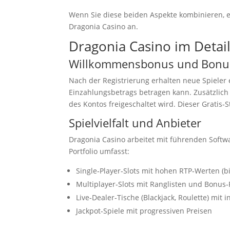
Wenn Sie diese beiden Aspekte kombinieren, 
Dragonia Casino an.
Dragonia Casino im Detai
Willkommensbonus und Bonus
Nach der Registrierung erhalten neue Spieler
Einzahlungsbetrags betragen kann. Zusätzlich
des Kontos freigeschaltet wird. Dieser Gratis‑S
Spielvielfalt und Anbieter
Dragonia Casino arbeitet mit führenden Soft
Portfolio umfasst:
Single‑Player‑Slots mit hohen RTP‑Werten (bi
Multiplayer‑Slots mit Ranglisten und Bonus
Live‑Dealer‑Tische (Blackjack, Roulette) mit 
Jackpot‑Spiele mit progressiven Preisen