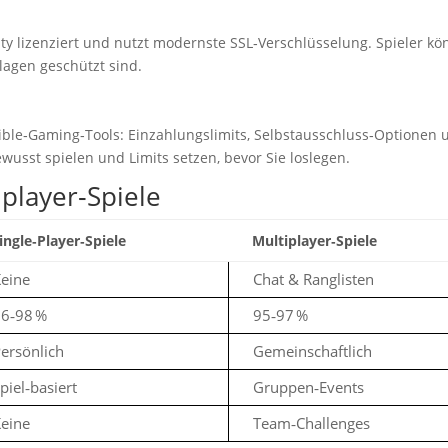
ty lizenziert und nutzt modernste SSL‑Verschlüsselung. Spieler k
lagen geschützt sind.
ble‑Gaming‑Tools: Einzahlungslimits, Selbstausschluss‑Optionen 
sst spielen und Limits setzen, bevor Sie loslegen.
iplayer‑Spiele
ingle‑Player‑Spiele
Multiplayer‑Spiele
Keine
Chat & Ranglisten
96‑98 %
95‑97 %
ersönlich
Gemeinschaftlich
piel‑basiert
Gruppen‑Events
Keine
Team‑Challenges