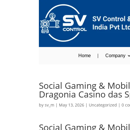
Home
Company
Social Gaming & Mobi
Dragonia Casino das Sp
by
sv_m
|
May 13, 2026
|
Uncategorized
|
0 c
Social Gaming & Mobi