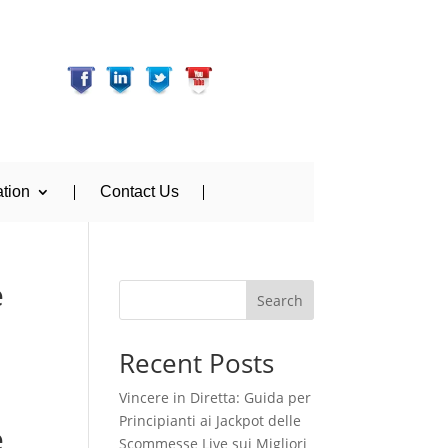
tion
Contact Us
e
Search
Recent Posts
Vincere in Diretta: Guida per
Principianti ai Jackpot delle
e
Scommesse Live sui Migliori