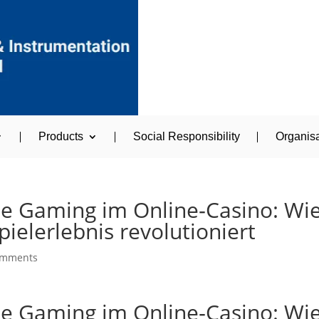
Products
Social Responsibility
Organisa
le Gaming im Online‑Casino: Wi
ielerlebnis revolutioniert
omments
le Gaming im Online‑Casino: Wi