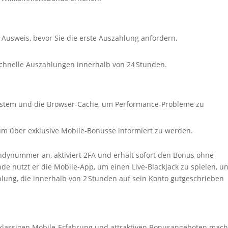
n Ausweis, bevor Sie die erste Auszahlung anfordern.
ür schnelle Auszahlungen innerhalb von 24 Stunden.
ssystem und die Browser‑Cache, um Performance‑Probleme zu
um über exklusive Mobile‑Bonusse informiert zu werden.
Handynummer an, aktiviert 2FA und erhält sofort den Bonus ohne
e nutzt er die Mobile‑App, um einen Live‑Blackjack zu spielen, u
lung, die innerhalb von 2 Stunden auf sein Konto gutgeschrieben
tklassigen Mobile‑Erfahrung und attraktiven Bonusangeboten mach