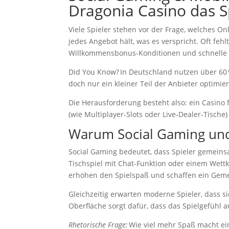
Dragonia Casino das Sp
Viele Spieler stehen vor der Frage, welches Onl
jedes Angebot hält, was es verspricht. Oft fehl
Willkommensbonus‑Konditionen und schnelle
Did You Know? In Deutschland nutzen über 60 
doch nur ein kleiner Teil der Anbieter optimie
Die Herausforderung besteht also: ein Casino f
(wie Multiplayer‑Slots oder Live‑Dealer‑Tische)
Warum Social Gaming und
Social Gaming bedeutet, dass Spieler gemeins
Tischspiel mit Chat‑Funktion oder einem Wet
erhöhen den Spielspaß und schaffen ein Gemein
Gleichzeitig erwarten moderne Spieler, dass si
Oberfläche sorgt dafür, dass das Spielgefühl
Rhetorische Frage:
Wie viel mehr Spaß macht ei