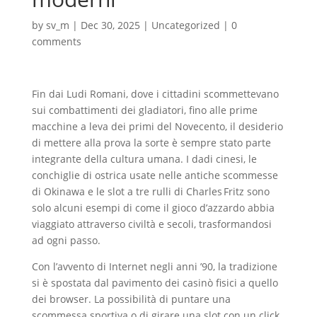
by
sv_m
|
Dec 30, 2025
|
Uncategorized
|
0
comments
Fin dai Ludi Romani, dove i cittadini scommettevano
sui combattimenti dei gladiatori, fino alle prime
macchine a leva dei primi del Novecento, il desiderio
di mettere alla prova la sorte è sempre stato parte
integrante della cultura umana. I dadi cinesi, le
conchiglie di ostrica usate nelle antiche scommesse
di Okinawa e le slot a tre rulli di Charles Fritz sono
solo alcuni esempi di come il gioco d’azzardo abbia
viaggiato attraverso civiltà e secoli, trasformandosi
ad ogni passo.
Con l’avvento di Internet negli anni ’90, la tradizione
si è spostata dal pavimento dei casinò fisici a quello
dei browser. La possibilità di puntare una
scommessa sportiva o di girare una slot con un click