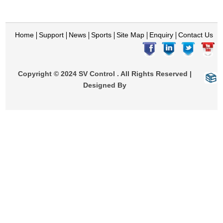
Home
Support
News
Sports
Site Map
Enquiry
Contact Us
Copyright © 2024 SV Control . All Rights Reserved |
Designed By