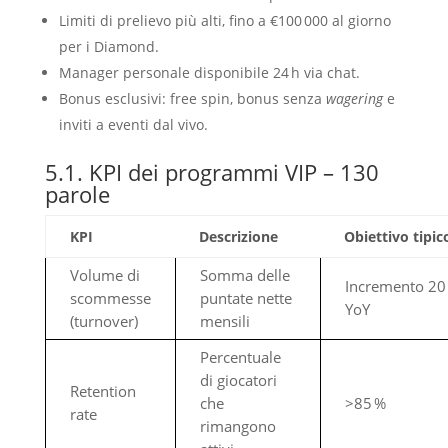
Limiti di prelievo più alti, fino a €100 000 al giorno
per i Diamond.
Manager personale disponibile 24 h via chat.
Bonus esclusivi: free spin, bonus senza
wagering
e
inviti a eventi dal vivo.
5.1. KPI dei programmi VIP – 130
parole
KPI
Descrizione
Obiettivo tipic
Volume di
Somma delle
Incremento 20
scommesse
puntate nette
YoY
(turnover)
mensili
Percentuale
di giocatori
Retention
che
>85 %
rate
rimangono