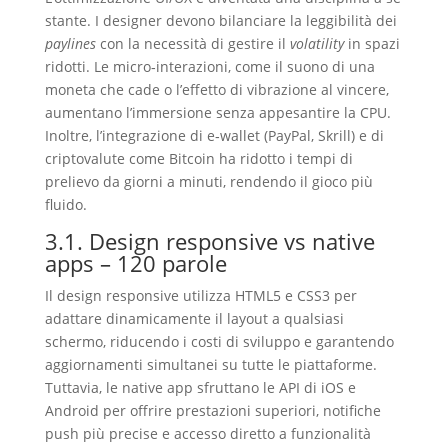
stante. I designer devono bilanciare la leggibilità dei
paylines
con la necessità di gestire il
volatility
in spazi
ridotti. Le micro‑interazioni, come il suono di una
moneta che cade o l’effetto di vibrazione al vincere,
aumentano l’immersione senza appesantire la CPU.
Inoltre, l’integrazione di e‑wallet (PayPal, Skrill) e di
criptovalute come Bitcoin ha ridotto i tempi di
prelievo da giorni a minuti, rendendo il gioco più
fluido.
3.1. Design responsive vs native
apps – 120 parole
Il design responsive utilizza HTML5 e CSS3 per
adattare dinamicamente il layout a qualsiasi
schermo, riducendo i costi di sviluppo e garantendo
aggiornamenti simultanei su tutte le piattaforme.
Tuttavia, le native app sfruttano le API di iOS e
Android per offrire prestazioni superiori, notifiche
push più precise e accesso diretto a funzionalità