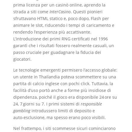
prima licenza per un casinò online, aprendo la
strada a siti come
InterCasino
. Questi pionieri
sfruttavano HTML statico e, poco dopo, Flash per
animare le slot, riducendo i tempi di caricamento e
rendendo l’esperienza più accattivante.
L’introduzione dei primi RNG certificati nel 1996
garantì che i risultati fossero realmente casuali, un
passo cruciale per guadagnare la fiducia dei
giocatori.
Le tecnologie emergenti permisero l’accesso globale:
un utente in Thailandia poteva scommettere su una
partita di calcio inglese con pochi click. Tuttavia, la
facilità d’uso portò anche a forme più insidiose di
dipendenza, poiché il gioco era disponibile 24 ore su
24, 7 giorni su 7. I primi sistemi di
responsible
gambling
introdussero limiti di deposito e
auto‑esclusione, ma spesso erano poco visibili.
Nel frattempo, i siti scommesse sicuri cominciarono