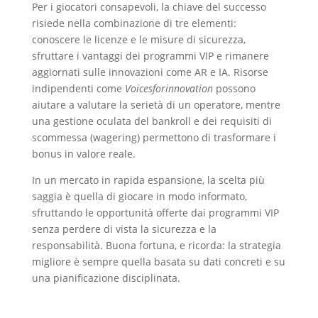
Per i giocatori consapevoli, la chiave del successo
risiede nella combinazione di tre elementi:
conoscere le licenze e le misure di sicurezza,
sfruttare i vantaggi dei programmi VIP e rimanere
aggiornati sulle innovazioni come AR e IA. Risorse
indipendenti come
Voicesforinnovation
possono
aiutare a valutare la serietà di un operatore, mentre
una gestione oculata del bankroll e dei requisiti di
scommessa (wagering) permettono di trasformare i
bonus in valore reale.
In un mercato in rapida espansione, la scelta più
saggia è quella di giocare in modo informato,
sfruttando le opportunità offerte dai programmi VIP
senza perdere di vista la sicurezza e la
responsabilità. Buona fortuna, e ricorda: la strategia
migliore è sempre quella basata su dati concreti e su
una pianificazione disciplinata.