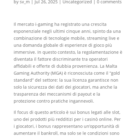
by
sv_m
|
Jul 26, 2025
|
Uncategorized
|
0 comments
Il mercato i‑gaming ha registrato una crescita
esponenziale negli ultimi cinque anni, spinto da una
combinazione di tecnologie mobile, streaming live e
una domanda globale di esperienze di gioco più
immersive. In questo contesto, la regolamentazione è
diventata il fattore discriminante tra operatori
affidabili e offerte di dubbia provenienza. La Malta
Gaming Authority (MGA) è riconosciuta come il “gold
standard” del settore: la sua licenza garantisce non
solo la sicurezza dei dati dei giocatori, ma anche la
trasparenza dei meccanismi di payout e la
protezione contro pratiche ingannevoli.
Il focus di questo articolo è sui bonus legati alle slot,
uno dei prodotti più redditizi per i casinò online. Per
i giocatori, i bonus rappresentano un’opportunità di
aumentare il bankroll, ma solo se le condizioni sono