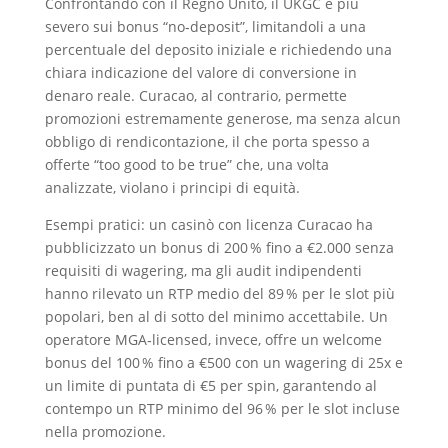
Confrontando con il Regno Unito, il UKGC è più
severo sui bonus “no‑deposit”, limitandoli a una
percentuale del deposito iniziale e richiedendo una
chiara indicazione del valore di conversione in
denaro reale. Curacao, al contrario, permette
promozioni estremamente generose, ma senza alcun
obbligo di rendicontazione, il che porta spesso a
offerte “too good to be true” che, una volta
analizzate, violano i principi di equità.
Esempi pratici: un casinò con licenza Curacao ha
pubblicizzato un bonus di 200 % fino a €2.000 senza
requisiti di wagering, ma gli audit indipendenti
hanno rilevato un RTP medio del 89 % per le slot più
popolari, ben al di sotto del minimo accettabile. Un
operatore MGA‑licensed, invece, offre un welcome
bonus del 100 % fino a €500 con un wagering di 25x e
un limite di puntata di €5 per spin, garantendo al
contempo un RTP minimo del 96 % per le slot incluse
nella promozione.