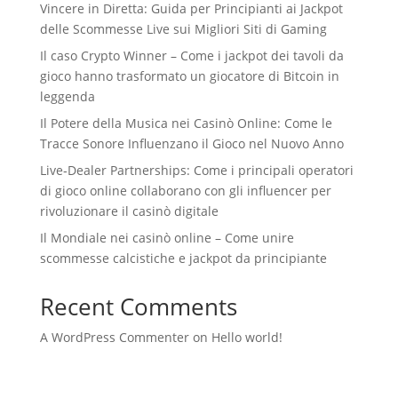
Vincere in Diretta: Guida per Principianti ai Jackpot
delle Scommesse Live sui Migliori Siti di Gaming
Il caso Crypto Winner – Come i jackpot dei tavoli da
gioco hanno trasformato un giocatore di Bitcoin in
leggenda
Il Potere della Musica nei Casinò Online: Come le
Tracce Sonore Influenzano il Gioco nel Nuovo Anno
Live‑Dealer Partnerships: Come i principali operatori
di gioco online collaborano con gli influencer per
rivoluzionare il casinò digitale
Il Mondiale nei casinò online – Come unire
scommesse calcistiche e jackpot da principiante
Recent Comments
A WordPress Commenter
on
Hello world!