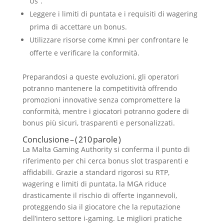
Us”.
Leggere i limiti di puntata e i requisiti di wagering
prima di accettare un bonus.
Utilizzare risorse come Kmni per confrontare le
offerte e verificare la conformità.
Preparandosi a queste evoluzioni, gli operatori
potranno mantenere la competitività offrendo
promozioni innovative senza compromettere la
conformità, mentre i giocatori potranno godere di
bonus più sicuri, trasparenti e personalizzati.
Conclusione – ( 210 parole )
La Malta Gaming Authority si conferma il punto di
riferimento per chi cerca bonus slot trasparenti e
affidabili. Grazie a standard rigorosi su RTP,
wagering e limiti di puntata, la MGA riduce
drasticamente il rischio di offerte ingannevoli,
proteggendo sia il giocatore che la reputazione
dell’intero settore i‑gaming. Le migliori pratiche