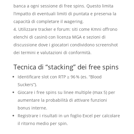
banca a ogni sessione di free spins. Questo limita
l’impatto di eventuali limiti di puntata e preserva la
capacità di completare il wagering.
Utilizzare tracker e forum: siti come Kmni offrono
elenchi di casinò con licenza MGA e sezioni di
discussione dove i giocatori condividono screenshot
dei termini e valutazioni di conformità.
Tecnica di “stacking” dei free spins
Identificare slot con RTP ≥ 96 % (es. “Blood
Suckers”).
Giocare i free spins su linee multiple (max 5) per
aumentare la probabilità di attivare funzioni
bonus interne.
Registrare i risultati in un foglio Excel per calcolare
il ritorno medio per spin.