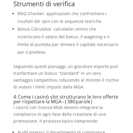
Strumenti di verifica
RNG‑Checker: applicazioni che confrontano i
risultati dei spin con le sequenze teoriche.
Bonus Calculator: calcolatori online che
inseriscono il valore del bonus, il wagering e il
limite di puntata per stimare il capitale necessario
per il prelievo.
Seguendo questi passaggi, un giocatore esperto può
trasformare un bonus “standard” in un vero
vantaggio competitivo, riducendo al minimo il rischio
di violare i limiti imposti dalla MGA.
4. Come i casinò slot strutturano le loro offerte
per rispettare la MGA – ( 380 parole )
I casinò con licenza MGA devono integrare la
compliance in ogni fase della creazione di una
promozione. Il processo tipico comprende:
Audit interno: il dipartimento di compliance