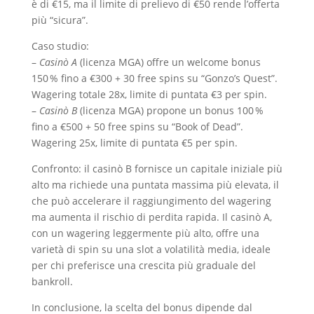
è di €15, ma il limite di prelievo di €50 rende l’offerta
più “sicura”.
Caso studio:
–
Casinò A
(licenza MGA) offre un welcome bonus
150 % fino a €300 + 30 free spins su “Gonzo’s Quest”.
Wagering totale 28x, limite di puntata €3 per spin.
–
Casinò B
(licenza MGA) propone un bonus 100 %
fino a €500 + 50 free spins su “Book of Dead”.
Wagering 25x, limite di puntata €5 per spin.
Confronto: il casinò B fornisce un capitale iniziale più
alto ma richiede una puntata massima più elevata, il
che può accelerare il raggiungimento del wagering
ma aumenta il rischio di perdita rapida. Il casinò A,
con un wagering leggermente più alto, offre una
varietà di spin su una slot a volatilità media, ideale
per chi preferisce una crescita più graduale del
bankroll.
In conclusione, la scelta del bonus dipende dal