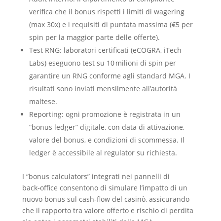
verifica che il bonus rispetti i limiti di wagering
(max 30x) e i requisiti di puntata massima (€5 per
spin per la maggior parte delle offerte).
Test RNG: laboratori certificati (eCOGRA, iTech
Labs) eseguono test su 10 milioni di spin per
garantire un RNG conforme agli standard MGA. I
risultati sono inviati mensilmente all’autorità
maltese.
Reporting: ogni promozione è registrata in un
“bonus ledger” digitale, con data di attivazione,
valore del bonus, e condizioni di scommessa. Il
ledger è accessibile al regulator su richiesta.
I “bonus calculators” integrati nei pannelli di
back‑office consentono di simulare l’impatto di un
nuovo bonus sul cash‑flow del casinò, assicurando
che il rapporto tra valore offerto e rischio di perdita