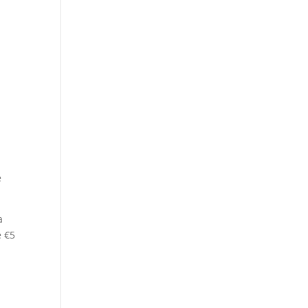
e
a
e €5