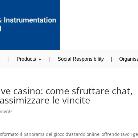
Products
Social Responsibility
Organisa
live casino: come sfruttare chat,
ssimizzare le vincite
mments
asformato il panorama del gioco d’azzardo online, offrendo tavoli ges