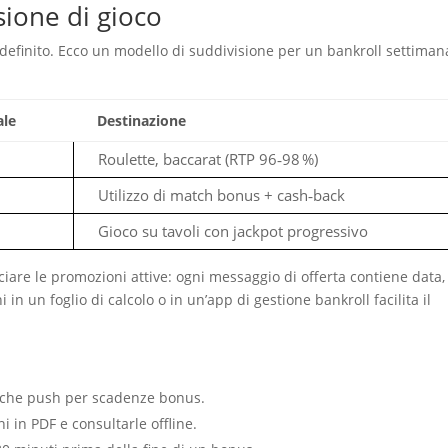
sione di gioco
definito. Ecco un modello di suddivisione per un bankroll settiman
ale
Destinazione
Roulette, baccarat (RTP 96‑98 %)
Utilizzo di match bonus + cash‑back
Gioco su tavoli con jackpot progressivo
ciare le promozioni attive: ogni messaggio di offerta contiene data,
n un foglio di calcolo o in un’app di gestione bankroll facilita il
fiche push per scadenze bonus.
i in PDF e consultarle offline.