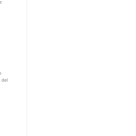
e
o
t del