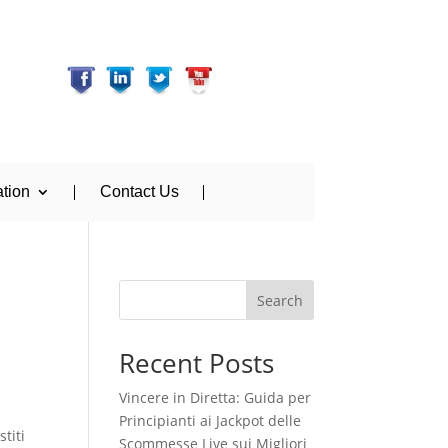
tion
Contact Us
Search
Recent Posts
Vincere in Diretta: Guida per
Principianti ai Jackpot delle
titi
Scommesse Live sui Migliori