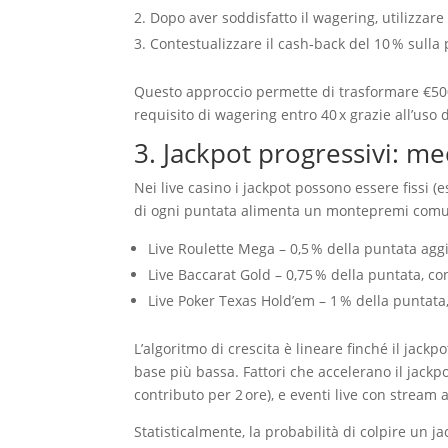
Dopo aver soddisfatto il wagering, utilizzare
Contestualizzare il cash‑back del 10 % sulla
Questo approccio permette di trasformare €500 
requisito di wagering entro 40 x grazie all’uso d
3. Jackpot progressivi: m
Nei live casino i jackpot possono essere fissi (
di ogni puntata alimenta un montepremi comune
Live Roulette Mega – 0,5 % della puntata aggi
Live Baccarat Gold – 0,75 % della puntata, co
Live Poker Texas Hold’em – 1 % della puntata
L’algoritmo di crescita è lineare finché il jack
base più bassa. Fattori che accelerano il jackp
contributo per 2 ore), e eventi live con stream a
Statisticalmente, la probabilità di colpire un j