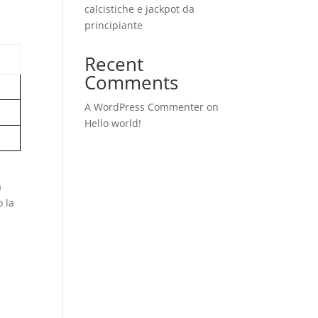
calcistiche e jackpot da
principiante
Recent
Comments
A WordPress Commenter
on
Hello world!
a
 la