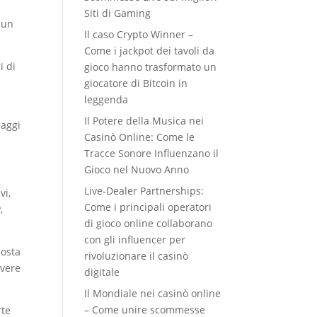
Siti di Gaming
 un
Il caso Crypto Winner –
Come i jackpot dei tavoli da
i di
gioco hanno trasformato un
giocatore di Bitcoin in
leggenda
Il Potere della Musica nei
saggi
Casinò Online: Come le
Tracce Sonore Influenzano il
Gioco nel Nuovo Anno
Live‑Dealer Partnerships:
vi,
Come i principali operatori
,
di gioco online collaborano
con gli influencer per
posta
rivoluzionare il casinò
avere
digitale
Il Mondiale nei casinò online
– Come unire scommesse
rte