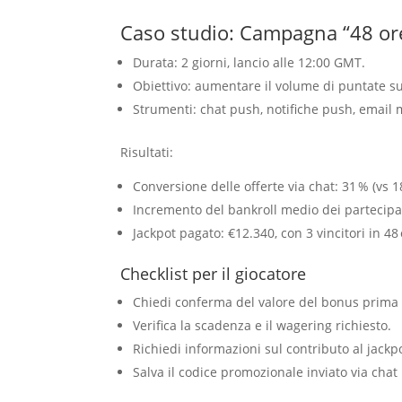
Caso studio: Campagna “48 ore
Durata: 2 giorni, lancio alle 12:00 GMT.
Obiettivo: aumentare il volume di puntate sui 
Strumenti: chat push, notifiche push, email 
Risultati:
Conversione delle offerte via chat: 31 % (vs 1
Incremento del bankroll medio dei partecipa
Jackpot pagato: €12.340, con 3 vincitori in 48 
Checklist per il giocatore
Chiedi conferma del valore del bonus prima 
Verifica la scadenza e il wagering richiesto.
Richiedi informazioni sul contributo al jackp
Salva il codice promozionale inviato via chat