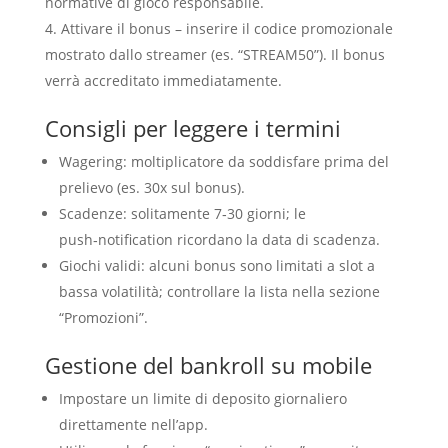
normative di gioco responsabile.
Attivare il bonus – inserire il codice promozionale
mostrato dallo streamer (es. “STREAM50”). Il bonus
verrà accreditato immediatamente.
Consigli per leggere i termini
Wagering: moltiplicatore da soddisfare prima del
prelievo (es. 30x sul bonus).
Scadenze: solitamente 7‑30 giorni; le
push‑notification ricordano la data di scadenza.
Giochi validi: alcuni bonus sono limitati a slot a
bassa volatilità; controllare la lista nella sezione
“Promozioni”.
Gestione del bankroll su mobile
Impostare un limite di deposito giornaliero
direttamente nell’app.