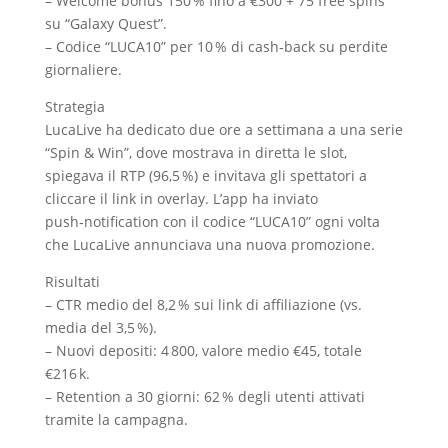
– Welcome bonus 150 % fino a €300 + 75 free spins
su “Galaxy Quest”.
– Codice “LUCA10” per 10 % di cash‑back su perdite
giornaliere.
Strategia
LucaLive ha dedicato due ore a settimana a una serie
“Spin & Win”, dove mostrava in diretta le slot,
spiegava il RTP (96,5 %) e invitava gli spettatori a
cliccare il link in overlay. L’app ha inviato
push‑notification con il codice “LUCA10” ogni volta
che LucaLive annunciava una nuova promozione.
Risultati
– CTR medio del 8,2 % sui link di affiliazione (vs.
media del 3,5 %).
– Nuovi depositi: 4 800, valore medio €45, totale
€216 k.
– Retention a 30 giorni: 62 % degli utenti attivati
tramite la campagna.