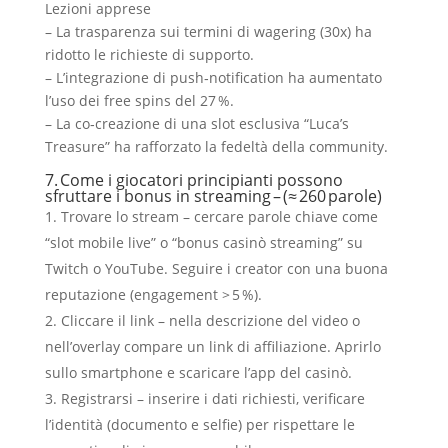
Lezioni apprese
– La trasparenza sui termini di wagering (30x) ha
ridotto le richieste di supporto.
– L’integrazione di push‑notification ha aumentato
l’uso dei free spins del 27 %.
– La co‑creazione di una slot esclusiva “Luca’s
Treasure” ha rafforzato la fedeltà della community.
7. Come i giocatori principianti possono
sfruttare i bonus in streaming – (≈ 260 parole)
Trovare lo stream – cercare parole chiave come
“slot mobile live” o “bonus casinò streaming” su
Twitch o YouTube. Seguire i creator con una buona
reputazione (engagement > 5 %).
Cliccare il link – nella descrizione del video o
nell’overlay compare un link di affiliazione. Aprirlo
sullo smartphone e scaricare l’app del casinò.
Registrarsi – inserire i dati richiesti, verificare
l’identità (documento e selfie) per rispettare le