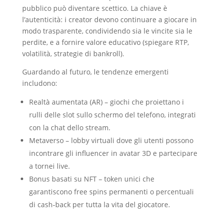
pubblico può diventare scettico. La chiave è
l’autenticità: i creator devono continuare a giocare in
modo trasparente, condividendo sia le vincite sia le
perdite, e a fornire valore educativo (spiegare RTP,
volatilità, strategie di bankroll).
Guardando al futuro, le tendenze emergenti
includono:
Realtà aumentata (AR) – giochi che proiettano i
rulli delle slot sullo schermo del telefono, integrati
con la chat dello stream.
Metaverso – lobby virtuali dove gli utenti possono
incontrare gli influencer in avatar 3D e partecipare
a tornei live.
Bonus basati su NFT – token unici che
garantiscono free spins permanenti o percentuali
di cash‑back per tutta la vita del giocatore.