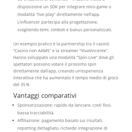
disposizione un SDK per integrare mini‑game o
modalità “live‑play” direttamente nell’app.
L’influencer partecipa alla progettazione,
scegliendo temi, simboli e bonus personalizzati.
Un esempio pratico è la partnership tra il casinò
“Casino non AAMS” e la streamer “VivaVincente”.
Hanno sviluppato una modalità “Spin‑Live” dove gli
spettatori possono votare il prossimo spin
direttamente dall’app, creando un’esperienza
interattiva che ha aumentato il tempo medio di gioco
del 35 %.
Vantaggi comparativi
Sponsorizzazione: rapido da lanciare, costi fissi,
bassa tracciabilità.
Affiliazione: pagamento basato sui risultati,
reporting dettagliato, richiede integrazione di