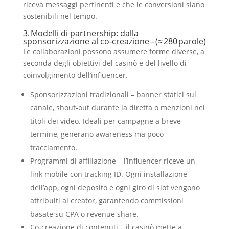
riceva messaggi pertinenti e che le conversioni siano
sostenibili nel tempo.
3. Modelli di partnership: dalla
sponsorizzazione al co‑creazione – (≈ 280 parole)
Le collaborazioni possono assumere forme diverse, a
seconda degli obiettivi del casinò e del livello di
coinvolgimento dell’influencer.
Sponsorizzazioni tradizionali – banner statici sul
canale, shout‑out durante la diretta o menzioni nei
titoli dei video. Ideali per campagne a breve
termine, generano awareness ma poco
tracciamento.
Programmi di affiliazione – l’influencer riceve un
link mobile con tracking ID. Ogni installazione
dell’app, ogni deposito e ogni giro di slot vengono
attribuiti al creator, garantendo commissioni
basate su CPA o revenue share.
Co‑creazione di contenuti – il casinò mette a