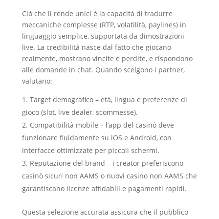
Ciò che li rende unici è la capacità di tradurre
meccaniche complesse (RTP, volatilità, paylines) in
linguaggio semplice, supportata da dimostrazioni
live. La credibilità nasce dal fatto che giocano
realmente, mostrano vincite e perdite, e rispondono
alle domande in chat. Quando scelgono i partner,
valutano:
Target demografico – età, lingua e preferenze di
gioco (slot, live dealer, scommesse).
Compatibilità mobile – l’app del casinò deve
funzionare fluidamente su iOS e Android, con
interfacce ottimizzate per piccoli schermi.
Reputazione del brand – i creator preferiscono
casinò sicuri non AAMS o nuovi casino non AAMS che
garantiscano licenze affidabili e pagamenti rapidi.
Questa selezione accurata assicura che il pubblico