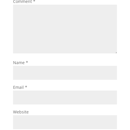
Comment
*
Name
*
Email
*
Website