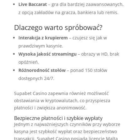
Live Baccarat
– gra dla bardziej zaawansowanych,
z opcją zakładów na gracza, bankiera lub remis.
Dlaczego warto spróbować?
Interakcja z krupierem
– czujesz się jak w
prawdziwym kasynie.
Wysoka jakość streamingu
– obrazy w HD, brak
opóźnień.
Różnorodność stołów
– ponad 150 stołów
dostępnych 24/7.
Supabet Casino zapewnia również możliwość
obstawiania w kryptowalutach, co przyspiesza
płatności i zwiększa anonimowość.
Bezpieczne płatności i szybkie wypłaty
Jednym z najważniejszych czynników przy wyborze
kasyna jest szybkość wypłat oraz bezpieczeństwo
transakcji. Supabet Casino posiada licencję Malta