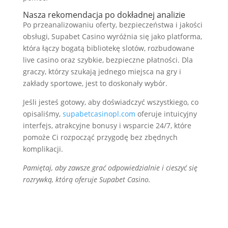
Nasza rekomendacja po dokładnej analizie
Po przeanalizowaniu oferty, bezpieczeństwa i jakości
obsługi, Supabet Casino wyróżnia się jako platforma,
która łączy bogatą bibliotekę slotów, rozbudowane
live casino oraz szybkie, bezpieczne płatności. Dla
graczy, którzy szukają jednego miejsca na gry i
zakłady sportowe, jest to doskonały wybór.
Jeśli jesteś gotowy, aby doświadczyć wszystkiego, co
opisaliśmy,
supabetcasinopl.com
oferuje intuicyjny
interfejs, atrakcyjne bonusy i wsparcie 24/7, które
pomoże Ci rozpocząć przygodę bez zbędnych
komplikacji.
Pamiętaj, aby zawsze grać odpowiedzialnie i cieszyć się
rozrywką, którą oferuje Supabet Casino.