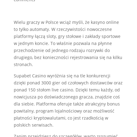
Wielu graczy w Polsce wciąż myśli, że kasyno online
to tylko automaty. W rzeczywistości nowoczesne
platformy łączą sloty, gry stołowe i zakłady sportowe
w jednym koncie. To właśnie pozwala na płynne
przechodzenie od jednego rodzaju rozrywki do
drugiego, bez konieczności rejestrowania się na kilku
stronach.
Supabet Casino wyróżnia się na tle konkurencji
dzięki ponad 3000 gier od czołowych dostawców oraz
ponad 150 stołom live casino. Dzięki temu każdy, od
nowicjusza po doświadczonego gracza, znajdzie coś
dla siebie. Platforma oferuje także atrakcyjny bonus
powitalny, program lojalnościowy oraz możliwość
płatności kryptowalutami, co jest rzadkością w
polskich serwisach.
Zanim przejdziesz do szczegółów, warto zrozumieć