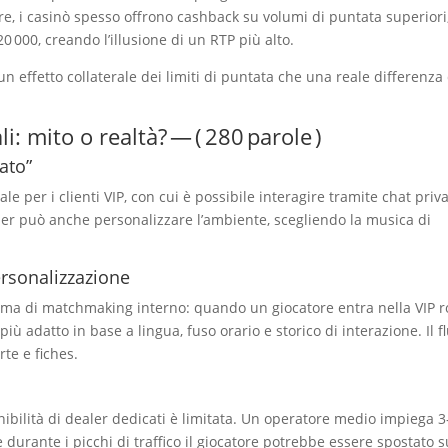
re, i casinò spesso offrono cashback su volumi di puntata superiori
0 000, creando l’illusione di un RTP più alto.
un effetto collaterale dei limiti di puntata che una reale differenza 
i: mito o realtà? — ( 280 parole )
ato”
 per i clienti VIP, con cui è possibile interagire tramite chat priv
ealer può anche personalizzare l’ambiente, scegliendo la musica di
rsonalizzazione
tema di matchmaking interno: quando un giocatore entra nella VIP 
ù adatto in base a lingua, fuso orario e storico di interazione. Il f
te e fiches.
nibilità di dealer dedicati è limitata. Un operatore medio impiega 3
he durante i picchi di traffico il giocatore potrebbe essere spostato 