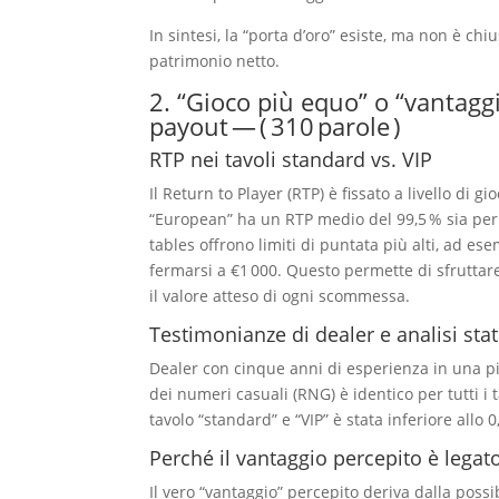
In sintesi, la “porta d’oro” esiste, ma non è chi
patrimonio netto.
2. “Gioco più equo” o “vantaggi
payout — ( 310 parole )
RTP nei tavoli standard vs. VIP
Il Return to Player (RTP) è fissato a livello di
“European” ha un RTP medio del 99,5 % sia per i
tables offrono limiti di puntata più alti, ad e
fermarsi a €1 000. Questo permette di sfruttare 
il valore atteso di ogni scommessa.
Testimonianze di dealer e analisi stat
Dealer con cinque anni di esperienza in una p
dei numeri casuali (RNG) è identico per tutti i t
tavolo “standard” e “VIP” è stata inferiore allo 
Perché il vantaggio percepito è legato
Il vero “vantaggio” percepito deriva dalla possi