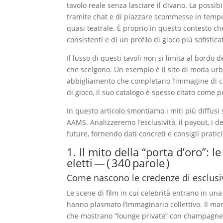
tavolo reale senza lasciare il divano. La possib
tramite chat e di piazzare scommesse in tempo 
quasi teatrale. È proprio in questo contesto che
consistenti e di un profilo di gioco più sofistica
Il lusso di questi tavoli non si limita al bordo de
che scelgono. Un esempio è il sito di moda u
abbigliamento che completano l’immagine di ch
di gioco, il suo catalogo è spesso citato come p
In questo articolo smontiamo i miti più diffusi 
AAMS. Analizzeremo l’esclusività, il payout, i de
future, fornendo dati concreti e consigli pratici
1. Il mito della “porta d’oro”: 
eletti — ( 340 parole )
Come nascono le credenze di esclusi
Le scene di film in cui celebrità entrano in u
hanno plasmato l’immaginario collettivo. Il m
che mostrano “lounge private” con champagne e 