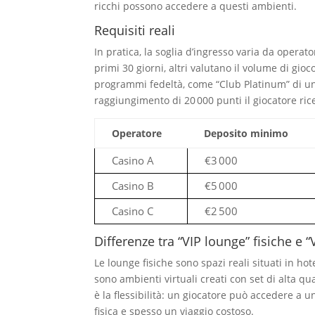
ricchi possono accedere a questi ambienti.
Requisiti reali
In pratica, la soglia d’ingresso varia da opera
primi 30 giorni, altri valutano il volume di gio
programmi fedeltà, come “Club Platinum” di u
raggiungimento di 20 000 punti il giocatore ric
Operatore
Deposito minimo
Casino A
€3 000
Casino B
€5 000
Casino C
€2 500
Differenze tra “VIP lounge” fisiche e “
Le lounge fisiche sono spazi reali situati in hot
sono ambienti virtuali creati con set di alta qu
è la flessibilità: un giocatore può accedere a 
fisica e spesso un viaggio costoso.