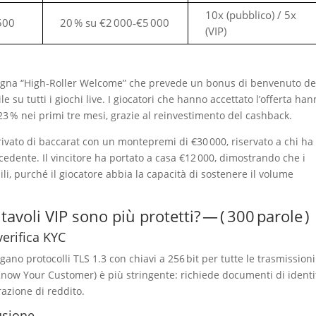
10x (pubblico) / 5x
500
20 % su €2 000‑€5 000
(VIP)
agna “High‑Roller Welcome” che prevede un bonus di benvenuto de
e su tutti i giochi live. I giocatori che hanno accettato l’offerta ha
3 % nei primi tre mesi, grazie al reinvestimento del cashback.
ivato di baccarat con un montepremi di €30 000, riservato a chi ha
dente. Il vincitore ha portato a casa €12 000, dimostrando che i
i, purché il giocatore abbia la capacità di sostenere il volume
 tavoli VIP sono più protetti? — ( 300 parole )
verifica KYC
ano protocolli TLS 1.3 con chiavi a 256 bit per tutte le trasmissioni
(Know Your Customer) è più stringente: richiede documenti di identi
razione di reddito.
lusione