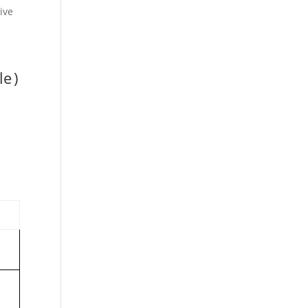
ive
e )