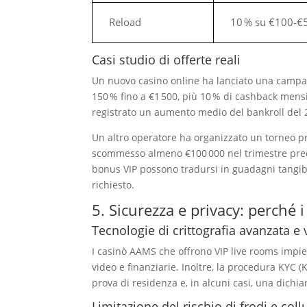
Reload
10 % su €100‑€
Casi studio di offerte reali
Un nuovo casino online ha lanciato una camp
150 % fino a €1 500, più 10 % di cashback mensil
registrato un aumento medio del bankroll del 2
Un altro operatore ha organizzato un torneo pr
scommesso almeno €100 000 nel trimestre prece
bonus VIP possono tradursi in guadagni tangibil
richiesto.
5. Sicurezza e privacy: perché i
Tecnologie di crittografia avanzata e 
I casinò AAMS che offrono VIP live rooms impieg
video e finanziarie. Inoltre, la procedura KYC 
prova di residenza e, in alcuni casi, una dichia
Limitazione del rischio di frodi e col