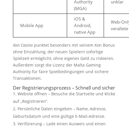
Authority
unklar
(MGA)
iOS &
Web‑Onl
Mobile App
Android,
veraltet
native App
Xon Casino
punktet besonders mit seinem Xon Bonus
ohne Einzahlung, der neuen Spielern sofortige
Spielzeit ermöglicht, ohne eigenes Geld zu riskieren.
Außerdem sorgt die Lizenz der Malta Gaming
Authority für faire Spielbedingungen und sichere
Transaktionen.
Der Registrierungsprozess – Schnell und sicher
Website öffnen – Besuche die Startseite und klicke
auf „Registrieren“.
Persönliche Daten eingeben – Name, Adresse,
Geburtsdatum und eine gültige E‑Mail‑Adresse.
Verifizierung – Lade einen Ausweis und einen