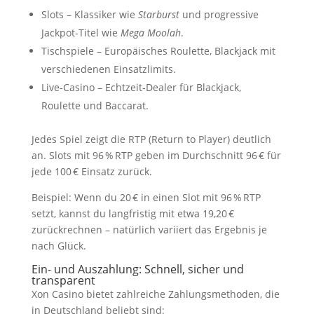
Slots – Klassiker wie
Starburst
und progressive
Jackpot‑Titel wie
Mega Moolah
.
Tischspiele – Europäisches Roulette, Blackjack mit
verschiedenen Einsatzlimits.
Live‑Casino – Echtzeit‑Dealer für Blackjack,
Roulette und Baccarat.
Jedes Spiel zeigt die RTP (Return to Player) deutlich
an. Slots mit 96 % RTP geben im Durchschnitt 96 € für
jede 100 € Einsatz zurück.
Beispiel: Wenn du 20 € in einen Slot mit 96 % RTP
setzt, kannst du langfristig mit etwa 19,20 €
zurückrechnen – natürlich variiert das Ergebnis je
nach Glück.
Ein- und Auszahlung: Schnell, sicher und
transparent
Xon Casino bietet zahlreiche Zahlungsmethoden, die
in Deutschland beliebt sind: