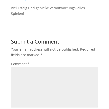
Viel Erfolg und genieße verantwortungsvolles
Spielen!
Submit a Comment
Your email address will not be published.
Required
fields are marked
*
Comment
*