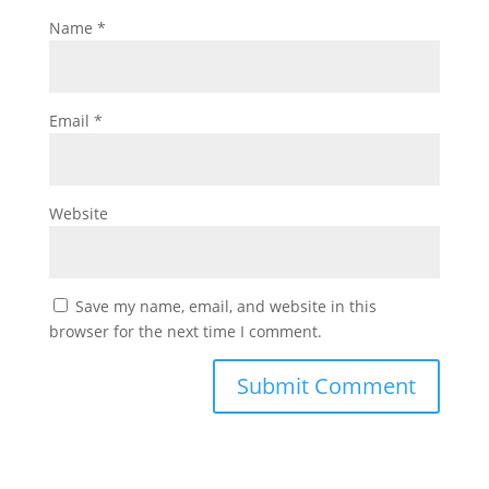
Name
*
Email
*
Website
Save my name, email, and website in this
browser for the next time I comment.