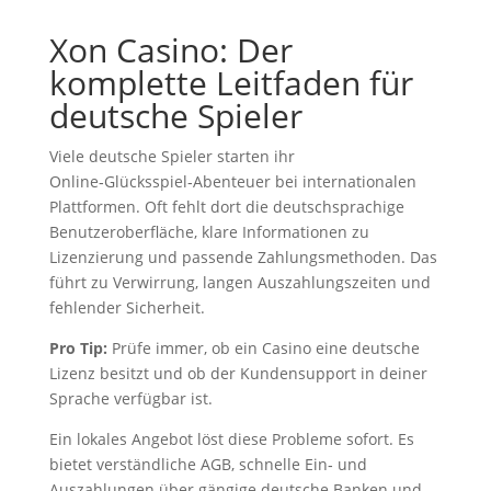
Xon Casino: Der
komplette Leitfaden für
deutsche Spieler
Viele deutsche Spieler starten ihr
Online‑Glücksspiel‑Abenteuer bei internationalen
Plattformen. Oft fehlt dort die deutschsprachige
Benutzeroberfläche, klare Informationen zu
Lizenzierung und passende Zahlungsmethoden. Das
führt zu Verwirrung, langen Auszahlungszeiten und
fehlender Sicherheit.
Pro Tip:
Prüfe immer, ob ein Casino eine deutsche
Lizenz besitzt und ob der Kundensupport in deiner
Sprache verfügbar ist.
Ein lokales Angebot löst diese Probleme sofort. Es
bietet verständliche AGB, schnelle Ein‑ und
Auszahlungen über gängige deutsche Banken und