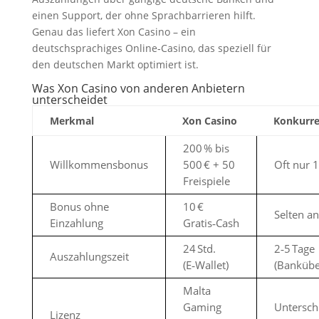
einen Support, der ohne Sprachbarrieren hilft.
Genau das liefert Xon Casino – ein
deutschsprachiges Online‑Casino, das speziell für
den deutschen Markt optimiert ist.
Was Xon Casino von anderen Anbietern
unterscheidet
Merkmal
Xon Casino
Konkurre
200 % bis
Willkommensbonus
500 € + 50
Oft nur 1
Freispiele
Bonus ohne
10 €
Selten a
Einzahlung
Gratis‑Cash
24 Std.
2‑5 Tage
Auszahlungszeit
(E‑Wallet)
(Bankübe
Malta
Gaming
Unterschi
Lizenz