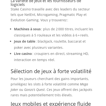
La variété de jeux et les fournisseurs de
logiciels
Stake Casino travaille avec des leaders du secteur
tels que NetEnt, Microgaming, Pragmatic Play et
Evolution Gaming. Vous y trouverez :
Machines à sous
: plus de 2 000 titres, incluant les
classiques à 5 rouleaux et les vidéos à 6 + reels.
Jeux de table
: blackjack, roulette, baccarat et
poker avec plusieurs variantes.
Live casino
: croupiers en direct, streaming HD,
interaction en temps réel.
Sélection de jeux à forte volatilité
Pour les joueurs cherchant des gains importants,
privilégiez les slots à forte volatilité comme
Mega
Joker
ou
Gonzo’s Quest
. Ces jeux offrent des jackpots
rares mais potentiellement très élevés.
Jeux mobiles et expérience fluide