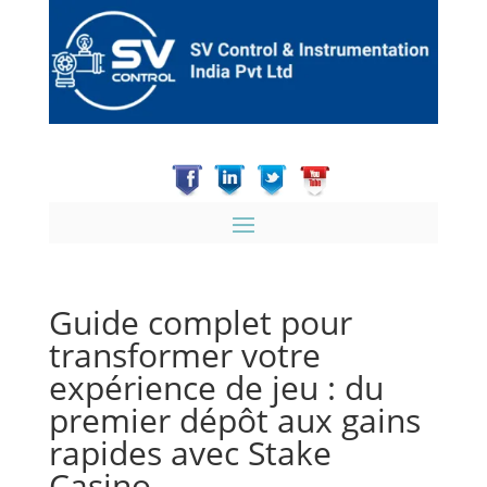
Guide complet pour
transformer votre
expérience de jeu : du
premier dépôt aux gains
rapides avec Stake
Casino