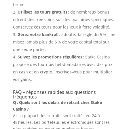
terme.
Utilisez les tours gratuits
: de nombreux bonus
offrent des free spins sur des machines spécifiques.
Conservez ces tours pour les jeux à forte volatilité.
Gérez votre bankroll
: adoptez la règle du 5 % – ne
misez jamais plus de 5 % de votre capital total sur
une seule partie.
Suivez les promotions régulières
: Stake Casino
propose des tournois hebdomadaires avec des prix
en cash et en crypto. Inscrivez‑vous pour multiplier
vos gains.
FAQ – réponses rapides aux questions
fréquentes
Q : Quels sont les délais de retrait chez Stake
Casino ?
A : La plupart des retraits sont traités en 24 à
48 heures. Les portefeuilles électroniques sont les
plus rapides, souvent en quelques heures.