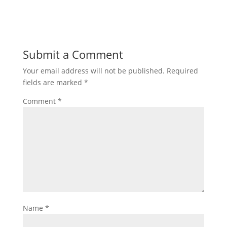
Submit a Comment
Your email address will not be published.
Required
fields are marked
*
Comment
*
Name
*