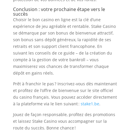
Conclusion : votre prochaine étape vers le
succès
Choisir le bon casino en ligne est la clé d’une
expérience de jeu agréable et rentable. Stake Casino
se démarque par son bonus de bienvenue attractif,
son bonus sans dépôt généreux, la rapidité de ses
retraits et son support client francophone. En
suivant les conseils de ce guide – de la création du
compte à la gestion de votre bankroll – vous
maximiserez vos chances de transformer chaque
dépôt en gains réels.
Prêt à franchir le pas ? Inscrivez‑vous dès maintenant
et profitez de l’offre de bienvenue sur le site officiel
du casino français. Vous pouvez accéder directement
à la plateforme via le lien suivant :
stake1.be
.
Jouez de façon responsable, profitez des promotions
et laissez Stake Casino vous accompagner sur la
route du succès. Bonne chance !