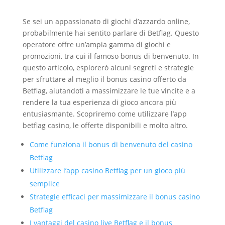
Se sei un appassionato di giochi d’azzardo online,
probabilmente hai sentito parlare di Betflag. Questo
operatore offre un’ampia gamma di giochi e
promozioni, tra cui il famoso bonus di benvenuto. In
questo articolo, esplorerò alcuni segreti e strategie
per sfruttare al meglio il bonus casino offerto da
Betflag, aiutandoti a massimizzare le tue vincite e a
rendere la tua esperienza di gioco ancora più
entusiasmante. Scopriremo come utilizzare l’app
betflag casino, le offerte disponibili e molto altro.
Come funziona il bonus di benvenuto del casino
Betflag
Utilizzare l’app casino Betflag per un gioco più
semplice
Strategie efficaci per massimizzare il bonus casino
Betflag
I vantaggi del casino live Betflag e il bonus