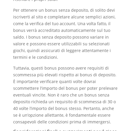
Per ottenere un bonus senza deposito, di solito devi
iscriverti al sito e completare alcune semplici azioni,
come la verifica del tuo account. Una volta fatto, il
bonus verrà accreditato automaticamente sul tuo
saldo. I bonus senza deposito possono variare in
valore e possono essere utilizzabili su selezionati
giochi, quindi assicurati di leggere attentamente i
termini e le condizioni.
Tuttavia, questi bonus possono avere requisiti di
scommessa più elevati rispetto ai bonus di deposito.
È importante verificare quanti volte dovrai
scommettere l’importo del bonus per poter prelevare
eventuali vincite. Non è raro che un bonus senza
deposito richieda un requisito di scommessa di 30 o
40 volte l’importo del bonus stesso. Pertanto, anche
se è un’opzione allettante, è fondamentale essere
consapevoli delle condizioni prima di immergersi.