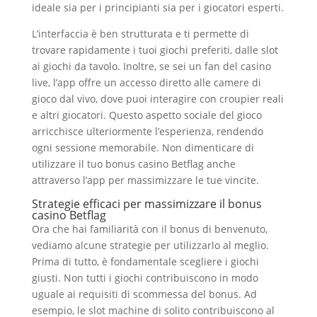
ideale sia per i principianti sia per i giocatori esperti.
L’interfaccia è ben strutturata e ti permette di
trovare rapidamente i tuoi giochi preferiti, dalle slot
ai giochi da tavolo. Inoltre, se sei un fan del casino
live, l’app offre un accesso diretto alle camere di
gioco dal vivo, dove puoi interagire con croupier reali
e altri giocatori. Questo aspetto sociale del gioco
arricchisce ulteriormente l’esperienza, rendendo
ogni sessione memorabile. Non dimenticare di
utilizzare il tuo bonus casino Betflag anche
attraverso l’app per massimizzare le tue vincite.
Strategie efficaci per massimizzare il bonus
casino Betflag
Ora che hai familiarità con il bonus di benvenuto,
vediamo alcune strategie per utilizzarlo al meglio.
Prima di tutto, è fondamentale scegliere i giochi
giusti. Non tutti i giochi contribuiscono in modo
uguale ai requisiti di scommessa del bonus. Ad
esempio, le slot machine di solito contribuiscono al